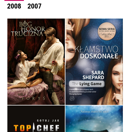
2008
2007
BÓG, HONOR, TRUCIZNA
KŁAMSTWO DOSKONAŁE
X X
SARA SHEPARD
OPRAWA MIĘKKA
OPRAWA MIĘKKA
39,90 ZŁ
34,90 ZŁ