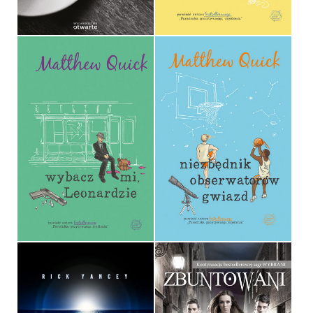
49,90 ZŁ
36,90 ZŁ
NIEZBĘDNIK
WYBACZ MI, LEONARDZIE
OBSERWATORÓW GWIAZD
MATTHEW QUICK
MATTHEW QUICK
OPRAWA MIĘKKA
OPRAWA MIĘKKA
36,90 ZŁ
36,90 ZŁ