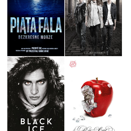
PIĄTA FALA. BEZKRESNE
MORZE
ZBUNTOWANI
RICK YANCEY
C.J. DAUGHERTY
OPRAWA MIĘKKA
OPRAWA MIĘKKA
36,90 ZŁ
39,90 ZŁ
BLACK ICE
ZATRUTE
BECCA FITZPATRICK
SARA SHEPARD
OPRAWA MIĘKKA
OPRAWA MIĘKKA
39,90 ZŁ
36,90 ZŁ