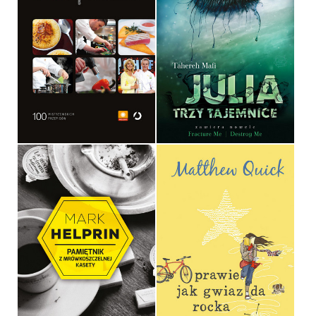
GOTUJ JAK TOP CHEF
JULIA. TRZY TAJEMNICE
TAHEREH MAFI
OPRAWA TWARDA
OPRAWA MIĘKKA
59,90 ZŁ
34,90 ZŁ
PAMIĘTNIK Z
MRÓWKOSZCZELNEJ
PRAWIE JAK GWIAZDA
KASETY
ROCKA
MARK HELPRIN
MATTHEW QUICK
OPRAWA TWARDA
OPRAWA MIĘKKA