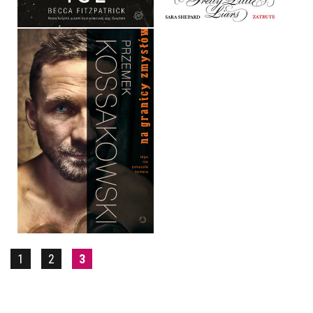
NA GRANICY ZMYSŁÓW
PRZEMEK KOSSAKOWSKI
OPRAWA MIĘKKA
39,90 ZŁ
1
2
3