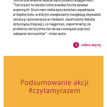
Johnsruda właśnie ukazał się w polskich księgarniach.
"Terroryzm to bardzo tchórzowska forma działań
wojennych. Grozi nam niebezpieczeństwo wpadnięcia
w błędne koło, w którym zwiększamy inwigilację obywateli,
cenzurę i autocenzurę w mediach, zaostrzamy debatę
dotyczącą imigracji i, co najgorsze, zapominamy, że
problemu terroryzmu nie da się rozwiązać poprzez
zabijanie terrorystów" - mówi autor.
zobacz więcej