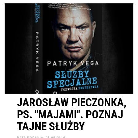
JAROSŁAW PIECZONKA,
PS. ''MAJAMI''. POZNAJ
TAJNE SŁUŻBY
DATA DODANIA: 25.05.2016