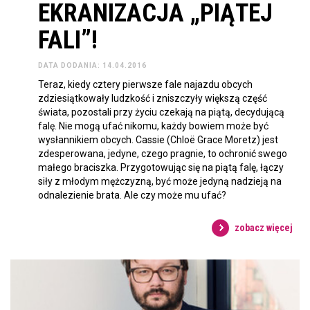
EKRANIZACJA „PIĄTEJ
FALI”!
DATA DODANIA: 14.04.2016
Teraz, kiedy cztery pierwsze fale najazdu obcych
zdziesiątkowały ludzkość i zniszczyły większą część
świata, pozostali przy życiu czekają na piątą, decydującą
falę. Nie mogą ufać nikomu, każdy bowiem może być
wysłannikiem obcych. Cassie (Chloë Grace Moretz) jest
zdesperowana, jedyne, czego pragnie, to ochronić swego
małego braciszka. Przygotowując się na piątą falę, łączy
siły z młodym mężczyzną, być może jedyną nadzieją na
odnalezienie brata. Ale czy może mu ufać?
zobacz więcej