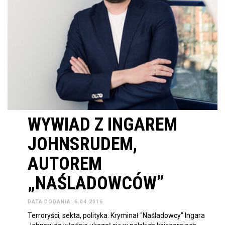
WYWIAD Z INGAREM
JOHNSRUDEM,
AUTOREM
„NAŚLADOWCÓW”
DATA DODANIA: 6.04.2016
Terroryści, sekta, polityka. Kryminał "Naśladowcy" Ingara