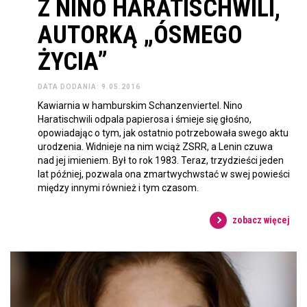
Z NINO HARATISCHWILI,
AUTORKĄ „ÓSMEGO
ŻYCIA”
DATA DODANIA: 9.05.2016
Kawiarnia w hamburskim Schanzenviertel. Nino
Haratischwili odpala papierosa i śmieje się głośno,
opowiadając o tym, jak ostatnio potrzebowała swego aktu
urodzenia. Widnieje na nim wciąż ZSRR, a Lenin czuwa
nad jej imieniem. Był to rok 1983. Teraz, trzydzieści jeden
lat później, pozwala ona zmartwychwstać w swej powieści
między innymi również i tym czasom.
zobacz więcej