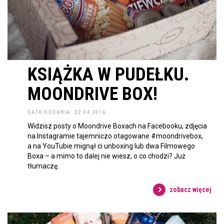
KSIĄŻKA W PUDEŁKU.
MOONDRIVE BOX!
DATA DODANIA: 22.04.2016
Widzisz posty o Moondrive Boxach na Facebooku, zdjęcia
na Instagramie tajemniczo otagowane #moondrivebox,
a na YouTubie mignął ci unboxing lub dwa Filmowego
Boxa – a mimo to dalej nie wiesz, o co chodzi? Już
tłumaczę.
zobacz więcej