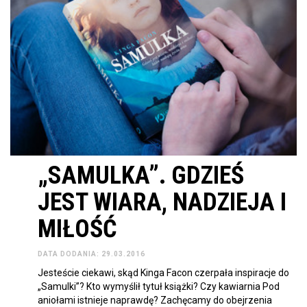
„SAMULKA”. GDZIEŚ
JEST WIARA, NADZIEJA I
MIŁOŚĆ
DATA DODANIA: 29.03.2016
Jesteście ciekawi, skąd Kinga Facon czerpała inspiracje do
„Samulki”? Kto wymyślił tytuł książki? Czy kawiarnia Pod
aniołami istnieje naprawdę? Zachęcamy do obejrzenia