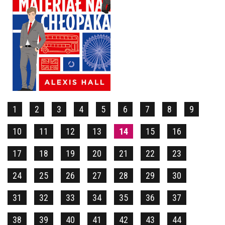
MATERIAŁ NA CHŁOPAKA
ALEXIS HALL
OPRAWA MIĘKKA
44,99 ZŁ
1
2
3
4
5
6
7
8
9
10
11
12
13
14
15
16
17
18
19
20
21
22
23
24
25
26
27
28
29
30
31
32
33
34
35
36
37
38
39
40
41
42
43
44