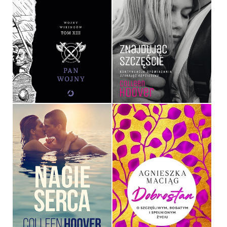
PAN WOJNY
ZNAJDUJĄC SZCZĘŚCIE
BERNARD CORNWELL
COLLEEN HOOVER
OPRAWA TWARDA
OPRAWA MIĘKKA
59,99 ZŁ
29,99 ZŁ
NAGIE SERCA
DOBROSTAN
COLLEEN HOOVER
AGNIESZKA MACIĄG
OPRAWA MIĘKKA
OPRAWA TWARDA