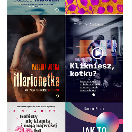
44,99 ZŁ
59,99 ZŁ
MARIONETKA
KLIKNIESZ, KOTKU?
PAULINA JURGA
PIOTR ZIELIŃSKI
OPRAWA MIĘKKA
OPRAWA MIĘKKA
39,99 ZŁ
44,99 ZŁ