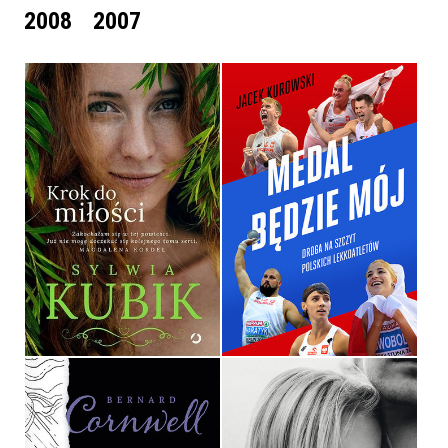
2008
2007
KROK DO MIŁOŚCI
MEDAL BĘDZIE MÓJ
SYLWIA KUBIK
JACEK KUROWSKI
OPRAWA MIĘKKA
OPRAWA MIĘKKA
39,99 ZŁ
44,99 ZŁ