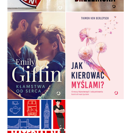
JAK KIEROWAĆ
MYŚLAMI?
THIMON VON BERLEPSCH,
KŁAMSTWA OD SERCA
LISA BITZER
EMILY GIFFIN
OPRAWA MIĘKKA
44,99 ZŁ
44,99 ZŁ