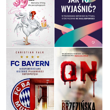
KOBIETY NIE KŁAMIĄ I
MAJĄ NAJWYŻEJ 39 LAT
JAK TO WYJAŚNIĆ?
MONIKA BITTL
OPRAWA MIĘKKA
OPRAWA TWARDA
44,99 ZŁ
44,99 ZŁ
FC BAYERN
ON
CHRISTIAN FALK
DIANA BRZEZIŃSKA
OPRAWA TWARDA
OPRAWA MIĘKKA
49,99 ZŁ
44,99 ZŁ