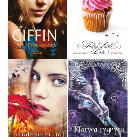
PEWNEGO DNIA
UWIKŁANE
EMILY GIFFIN
SARA SHEPARD
OPRAWA TWARDA
OPRAWA MIĘKKA
44,90 ZŁ
32,90 ZŁ
PANDEMONIUM
KLĄTWA TYGRYSA
LAUREN OLIVER
COLLEEN HOUCK
OPRAWA MIĘKKA
OPRAWA MIĘKKA
34,90 ZŁ
34,90 ZŁ