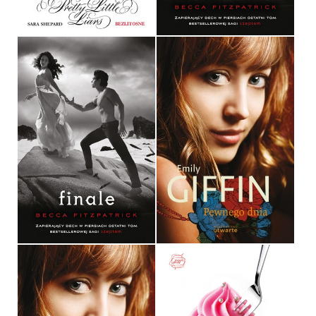
34,90 ZŁ
39,90 ZŁ
FINALE
PEWNEGO DNIA
BECCA FITZPATRICK
EMILY GIFFIN
OPRAWA MIĘKKA
OPRAWA MIĘKKA
34,90 ZŁ
36,90 ZŁ