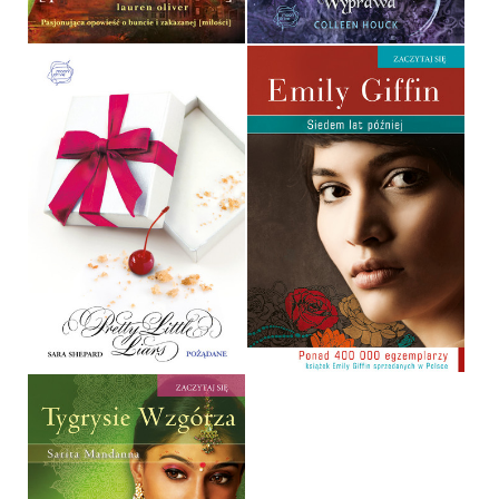
POŻĄDANE
SIEDEM LAT PÓŹNIEJ
SARA SHEPARD
EMILY GIFFIN
OPRAWA MIĘKKA
POCKET
32,90 ZŁ
14,90 ZŁ