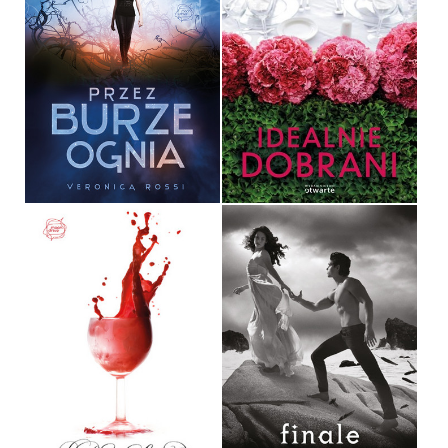
PRZEZ BURZE OGNIA
IDEALNIE DOBRANI
VERONICA ROSSI
CATHERINE MCKENZIE
OPRAWA MIĘKKA
OPRAWA MIĘKKA
34,90 ZŁ
32,90 ZŁ
BEZLITOSNE
FINALE
SARA SHEPARD
BECCA FITZPATRICK
OPRAWA MIĘKKA
OPRAWA TWARDA