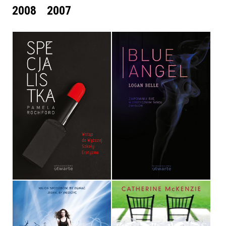
2008
2007
SPECJALISTKA
BLUE ANGEL
PAMELA ROCHFORD
LOGAN BELLE
OPRAWA MIĘKKA
OPRAWA MIĘKKA
32,90 ZŁ
32,90 ZŁ