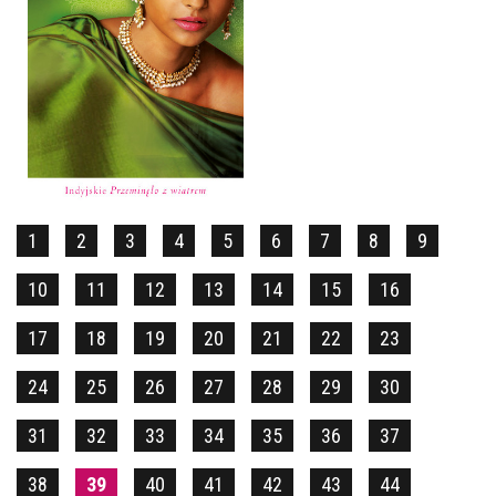
TYGRYSIE WZGÓRZA
SARITA MANDANNA
POCKET
14,90 ZŁ
1
2
3
4
5
6
7
8
9
10
11
12
13
14
15
16
17
18
19
20
21
22
23
24
25
26
27
28
29
30
31
32
33
34
35
36
37
38
39
40
41
42
43
44