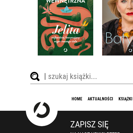
SMAK SU
FASCYNUJĄCY ORGAN
NASZEGO CIAŁA
MAGDALENA K
GIULIA ENDERS
BOŻENA B
OPRAWA MIĘKKA
OPRAWA M
49,99 ZŁ
59,9
HOME
AKTUALNOŚCI
KSIĄŻKI
ZAPISZ SIĘ