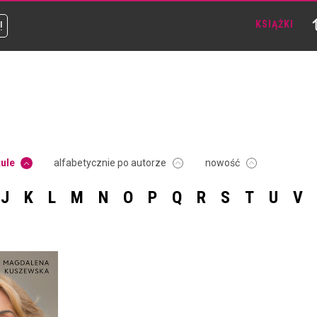
!
KSIĄŻKI
tule
alfabetycznie po autorze
nowość
J
K
L
M
N
O
P
Q
R
S
T
U
V
 GORZKI