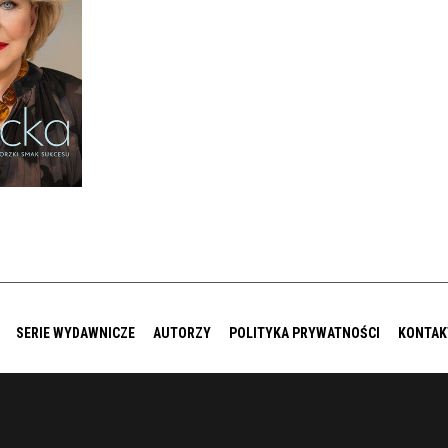
KCESU
USZEWSKA,
ATYCKA
IĘKKA
9 ZŁ
SERIE WYDAWNICZE
AUTORZY
POLITYKA PRYWATNOŚCI
KONTAK