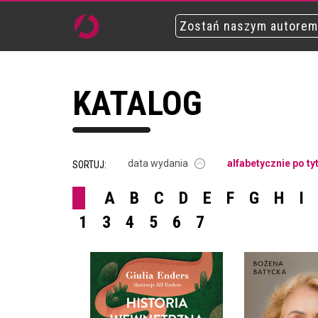
Zostań naszym autorem
KATALOG
data wydania
alfabetycznie po ty
SORTUJ:
A
B
C
D
E
F
G
H
I
1
3
4
5
6
7
HISTORIA
WEWNĘTRZNA. JELITA –
BATYCKA.
NAJBARDZIEJ