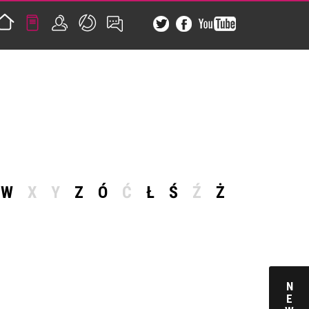
W
X
Y
Z
Ó
Ć
Ł
Ś
Ź
Ż
N
E