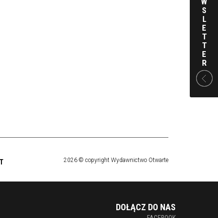
W
S
L
E
T
T
E
R
2026 © copyright Wydawnictwo Otwarte
T
DOŁĄCZ DO NAS