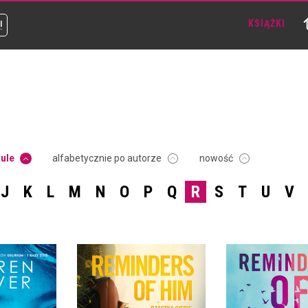
!
KSIĄŻKI
tule
alfabetycznie po autorze
nowość
J
K
L
M
N
O
P
Q
R
S
T
U
V