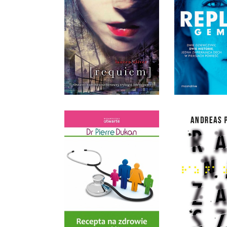
REQUIEM
REPL
LAUREN OLIVER
LAUREN 
OPRAWA MIĘKKA
34,90 ZŁ
39,9
RECEPTA NA ZDROWIE
DOKTORA DUKANA
RAZ NA 
PIERRE DUKAN
ANDREAS 
OPRAWA MIĘKKA
OPRAWA M