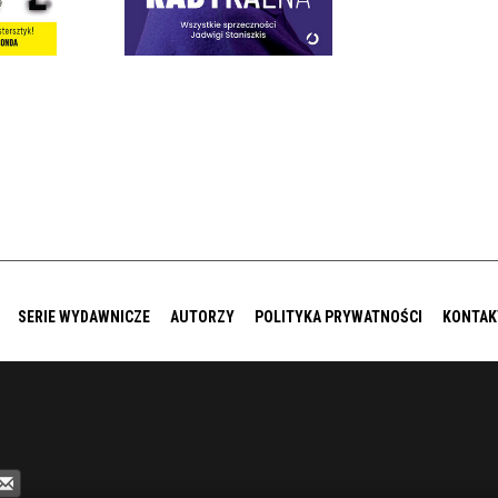
0 ZŁ
64,99 ZŁ
SERIE WYDAWNICZE
AUTORZY
POLITYKA PRYWATNOŚCI
KONTAK