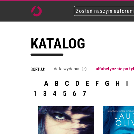
Zostań naszym autorem
KATALOG
data wydania
alfabetycznie po ty
SORTUJ:
A
B
C
D
E
F
G
H
I
1
3
4
5
6
7