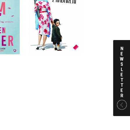
DZIEWCZYNA Z
OF HIM
KABARETU
OOVER
MANULA KALICKA
KKA
OPRAWA MIĘKKA
 ZŁ
32,90 ZŁ
N
E
W
S
L
E
T
T
E
R