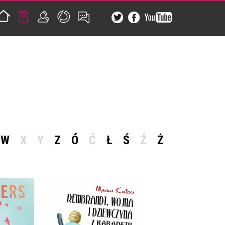
W
X
Y
Z
Ó
Ć
Ł
Ś
Ź
Ż
REMBRANDT, WOJNA I