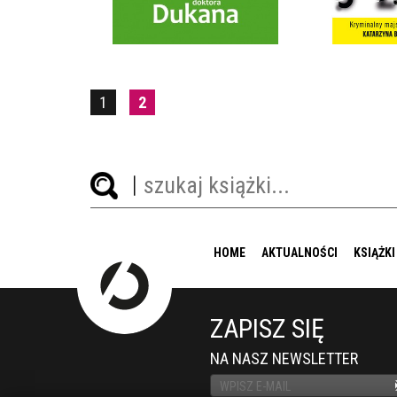
29,90 ZŁ
39,9
1
2
HOME
AKTUALNOŚCI
KSIĄŻKI
ZAPISZ SIĘ
NA NASZ NEWSLETTER