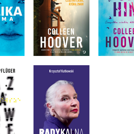
REMINDERS OF HIM
(WYDANIE FILMOWE)
REMINDERS 
IKA
COLLEEN HOOVER
COLLEEN H
OLIVER
OPRAWA MIĘKKA
OPRAWA MIĘ
0 ZŁ
54,99 ZŁ
49,99
RADYKALNA.
WSZYSTKIE
SPRZECZNOŚCI JADWIGI
ZAWSZE
STANISZKIS
PFLÜGER
KRZYSZTOF KATKOWSKI
IĘKKA
OPRAWA TWARDA