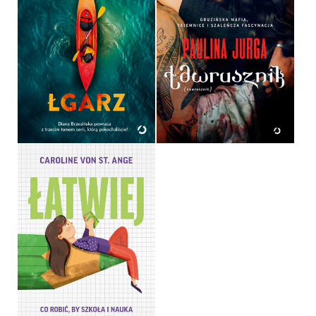
ŁGARZ
ŁAWRUSZNIK
DIANA BRZEZIŃSKA
PAULINA JURGA
OPRAWA MIĘKKA
OPRAWA MIĘKKA
49,99 ZŁ
44,99 ZŁ
ŁATWIEJ. CO ROBIĆ, BY
SZKOŁA I NAUKA SZŁY
JAK Z PŁATKA
CAROLINE VON ST. ANGE
OPRAWA MIĘKKA