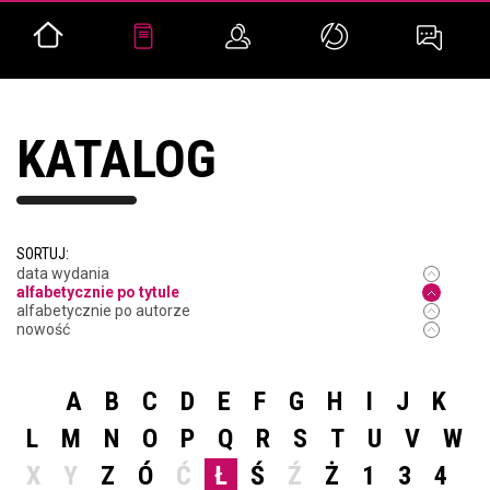
KATALOG
SORTUJ:
data wydania
alfabetycznie po tytule
alfabetycznie po autorze
nowość
A
B
C
D
E
F
G
H
I
J
K
L
M
N
O
P
Q
R
S
T
U
V
W
X
Y
Z
Ó
Ć
Ł
Ś
Ź
Ż
1
3
4