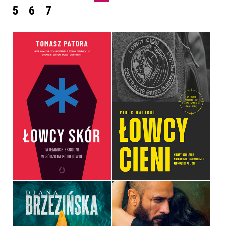
5
6
7
ŁOWCY CIENI. KULISY
ŁOWCY SKÓR. TAJEMNICE
DZIAŁANIA NAJBARDZIEJ
ZBRODNI W ŁÓDZKIM
TAJEMNICZEJ
POGOTOWIU
JEDNOSTKI POLICJI
TOMASZ PATORA
PIOTR HALICKI
OPRAWA MIĘKKA
OPRAWA MIĘKKA
54,99 ZŁ
49,99 ZŁ