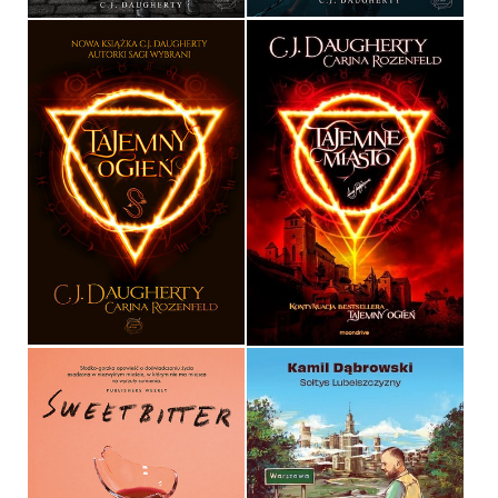
TAJEMNY OGIEŃ
TAJEMNE MIASTO
C.J. DAUGHERTY, CARINA
ROZENFELD
C.J. DAUGHERTY, CARINA
ROZENFELD
OPRAWA MIĘKKA
39,90 ZŁ
39,90 ZŁ
PERSONA NON GRATA,
CZYLI SOŁTYS W WIELKIM
MIEŚCIE