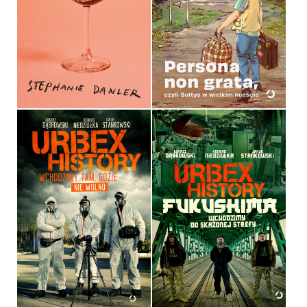
SWEETBITTER
KAMIL DĄBROWSKI ‒ SOŁTYS
STEPHANIE DANLER
LUBELSZCZYZNY
OPRAWA MIĘKKA ZE SKRZYDEŁKAMI
OPRAWA MIĘKKA
39,90 ZŁ
49,99 ZŁ
URBEX HISTORY.
URBEX HISTORY
FUKUSHIMA
ŁUKASZ DĄBROWSKI,
ŁUKASZ DĄBROWSKI,
KONRAD NIEDZIUŁKA, JAKUB
KONRAD NIEDZIUŁKA, JAKUB
STANKOWSKI
STANKOWSKI
OPRAWA MIĘKKA ZE SKRZYDEŁKAMI
OPRAWA MIĘKKA ZE SKRZYDEŁKAMI
44,90 ZŁ
44,90 ZŁ