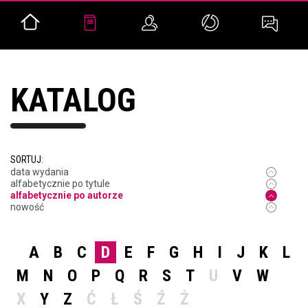
KATALOG
SORTUJ:
data wydania
alfabetycznie po tytule
alfabetycznie po autorze
nowość
A
B
C
D
E
F
G
H
I
J
K
L
M
N
O
P
Q
R
S
T
U
V
W
X
Y
Z
Ć
Ł
Ś
Ź
Ż