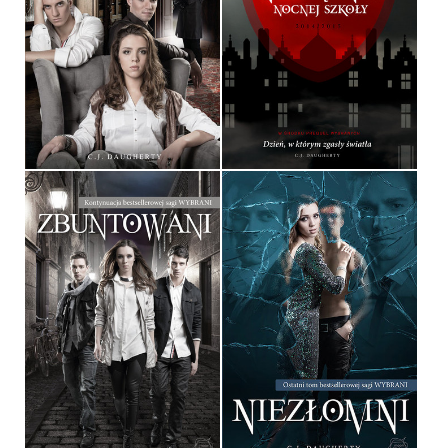
ZAGROŻENI
WYBRANI
C.J. DAUGHERTY
C.J. DAUGHERTY
OPRAWA MIĘKKA
OPRAWA TWARDA
39,90 ZŁ
34,90 ZŁ
ZBUNTOWANI
NIEZŁOMNI
C.J. DAUGHERTY
C.J. DAUGHERTY
OPRAWA MIĘKKA
OPRAWA MIĘKKA
39,90 ZŁ
39,90 ZŁ