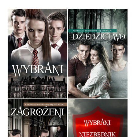
WYBRANI
DZIEDZICTWO
C.J. DAUGHERTY
C.J. DAUGHERTY
OPRAWA MIĘKKA
OPRAWA MIĘKKA
34,90 ZŁ
34,90 ZŁ