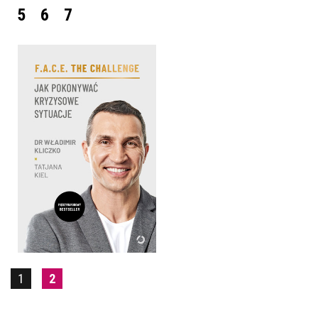
5
6
7
F.A.C.E. THE CHALLENGE.
WŁADIMIR KLICZKO,
TATJANA KIEL
OPRAWA MIĘKKA
49,99 ZŁ
1
2