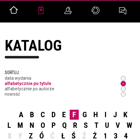
KATALOG
SORTUJ:
data wydania
alfabetycznie po tytule
alfabetycznie po autorze
nowość
A
B
C
D
E
F
G
H
I
J
K
L
M
N
O
P
Q
R
S
T
U
V
W
X
Y
Z
Ó
Ć
Ł
Ś
Ź
Ż
1
3
4