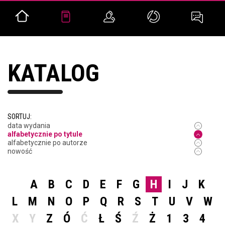
KATALOG
SORTUJ:
data wydania
alfabetycznie po tytule
alfabetycznie po autorze
nowość
A
B
C
D
E
F
G
H
I
J
K
L
M
N
O
P
Q
R
S
T
U
V
W
X
Y
Z
Ó
Ć
Ł
Ś
Ź
Ż
1
3
4