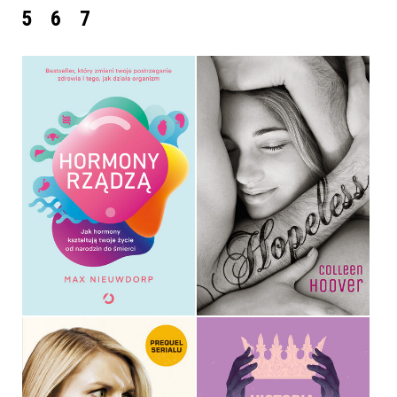
5
6
7
HORMONY RZĄDZĄ
HOPELESS
MAX NIEUWDORP
COLLEEN HOOVER
OPRAWA MIĘKKA
OPRAWA MIĘKKA
49,99 ZŁ
34,90 ZŁ