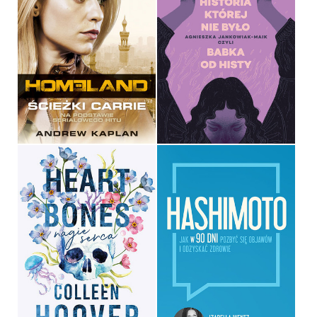
HISTORIA, KTÓREJ NIE
BYŁO
HOMELAND
AGNIESZKA JANKOWIAK-
ANDREW KAPLAN
MAIK
OPRAWA MIĘKKA
OPRAWA MIĘKKA
34,90 ZŁ
49,99 ZŁ
HEART BONES. NAGIE
SERCA
HASHIMOTO
COLLEEN HOOVER
IZABELLA WENTZ
OPRAWA MIĘKKA
OPRAWA MIĘKKA ZE SKRZYDEŁKAMI