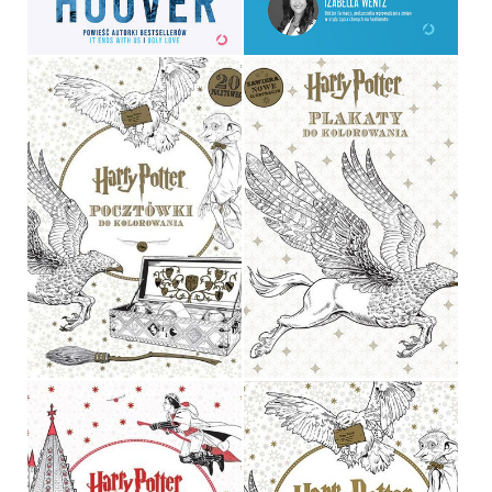
49,99 ZŁ
39,90 ZŁ
HARRY POTTER.
POCZTÓWKI DO
HARRY POTTER. PLAKATY
KOLOROWANIA
DO KOLOROWANIA
OPRACOWANIE ZBIOROWE
OPRACOWANIE ZBIOROWE
19,90 ZŁ
34,90 ZŁ