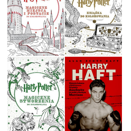
HARRY POTTER.
MAGICZNE MIEJSCA I
HARRY POTTER
POSTACIE DO
KOLOROWANIA
OPRACOWANIE ZBIOROWE
OPRACOWANIE ZBIOROWE
OPRAWA MIĘKKA
29,90 ZŁ
29,90 ZŁ
HARRY POTTER
HARRY HAFT
OPRACOWANIE ZBIOROWE
ALAN SCOTT HAFT
OPRAWA MIĘKKA
OPRAWA TWARDA
29,90 ZŁ
39,90 ZŁ