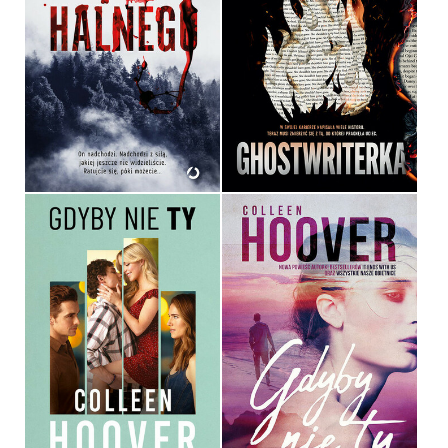
GHOSTWRITERKA
GNIEW HALNEGO
JULIE CLARK
MARIA GĄSIENICA
ZAWADZKA
OPRAWA MIĘKKA Z BARWIONYMI
OPRAWA MIĘKKA
BRZEGAMI
49,99 ZŁ
59,99 ZŁ
GDYBY NIE TY. WYDANIE
FILMOWE
GDYBY NIE TY
COLLEEN HOOVER
COLLEEN HOOVER
OPRAWA MIĘKKA
OPRAWA MIĘKKA ZE SKRZYDEŁKAMI
49,99 ZŁ
39,90 ZŁ