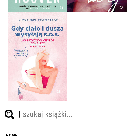
GDY CIAŁO I DUSZA
WYSYŁAJĄ SOS
ALEXANDER KUGELSTADT
OPRAWA MIĘKKA
44,99 ZŁ
HOME