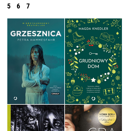
5
6
7
GRZESZNICA
GRUDNIOWY DOM
PETRA HAMMESFAHR
MAGDA KNEDLER
OPRAWA MIĘKKA
OPRAWA MIĘKKA
39,90 ZŁ
49,99 ZŁ