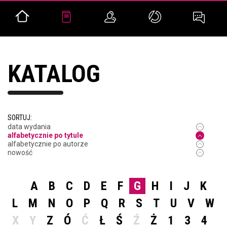
KATALOG
SORTUJ:
data wydania
alfabetycznie po tytule
alfabetycznie po autorze
nowość
A
B
C
D
E
F
G
H
I
J
K
L
M
N
O
P
Q
R
S
T
U
V
W
X
Y
Z
Ó
Ć
Ł
Ś
Ź
Ż
1
3
4