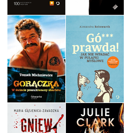
59,90 ZŁ
29,90 ZŁ
GORĄCZKA
GÓ*** PRAWDA!
TOMEK MICHNIEWICZ
ALEXANDRA REINWARTH
OPRAWA MIĘKKA
OPRAWA MIĘKKA ZE SKRZYDEŁKAMI
39,90 ZŁ
39,99 ZŁ