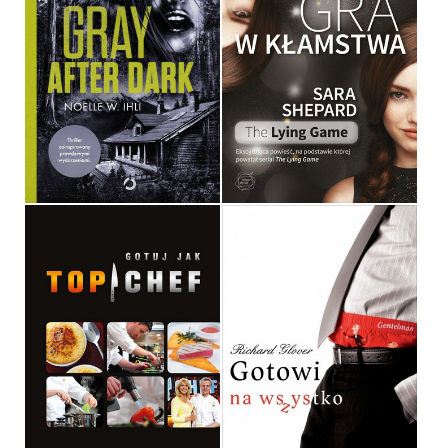
GRAY AFTER DARK
GRA W KŁAMSTWA
NOELLE WEST IHLI
SARA SHEPARD
OPRAWA MIĘKKA
OPRAWA MIĘKKA
49,99 ZŁ
34,90 ZŁ
GOTUJ JAK TOP CHEF
GOTOWI NA WSZYSTKO
RICHARD GLOVER
OPRAWA TWARDA
OPRAWA MIĘKKA