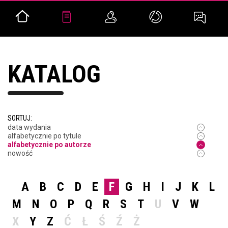
KATALOG
SORTUJ:
data wydania
alfabetycznie po tytule
alfabetycznie po autorze
nowość
A
B
C
D
E
F
G
H
I
J
K
L
M
N
O
P
Q
R
S
T
U
V
W
X
Y
Z
Ć
Ł
Ś
Ź
Ż