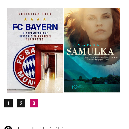
FC BAYERN
SAMULKA
CHRISTIAN FALK
KINGA FACON
OPRAWA TWARDA
OPRAWA MIĘKKA
49,99 ZŁ
32,90 ZŁ
1
2
3