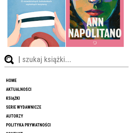
W CZEPKU URODZONE.
WITAJ, PIĘKNA
WERONIKA NAWARA
ANN NAPOLITANO
OPRAWA MIĘKKA ZE SKRZYDEŁKAMI
OPRAWA MIĘKKA
39,90 ZŁ
49,99 ZŁ
HOME
AKTUALNOŚCI
KSIĄŻKI
SERIE WYDAWNICZE
AUTORZY
POLITYKA PRYWATNOŚCI