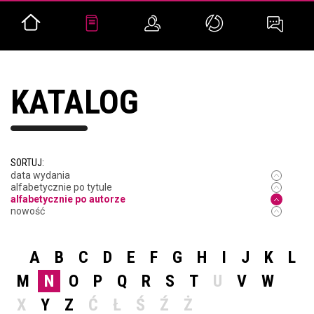
KATALOG
SORTUJ:
data wydania
alfabetycznie po tytule
alfabetycznie po autorze
nowość
A
B
C
D
E
F
G
H
I
J
K
L
M
N
O
P
Q
R
S
T
U
V
W
X
Y
Z
Ć
Ł
Ś
Ź
Ż