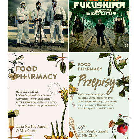
ŁUKASZ DĄBROWSKI,
ŁUKASZ DĄBROWSKI,
KONRAD NIEDZIUŁKA, JAKUB
KONRAD NIEDZIUŁKA, JAKUB
STANKOWSKI
STANKOWSKI
OPRAWA MIĘKKA ZE SKRZYDEŁKAMI
OPRAWA MIĘKKA ZE SKRZYDEŁKAMI
44,90 ZŁ
44,90 ZŁ
FOOD PHARMACY.
FOOD PHARMACY
PRZEPISY
LINA NERTBY AURELL, MIA
LINA NERTBY AURELL, MIA
CLASE
CLASE
OPRAWA TWARDA
OPRAWA TWARDA
44,90 ZŁ
44,90 ZŁ