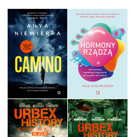
CAMINO
HORMONY RZĄDZĄ
ANYA NIEWIERRA
MAX NIEUWDORP
OPRAWA MIĘKKA
OPRAWA MIĘKKA
59,99 ZŁ
49,99 ZŁ
URBEX HISTORY.
URBEX HISTORY
FUKUSHIMA