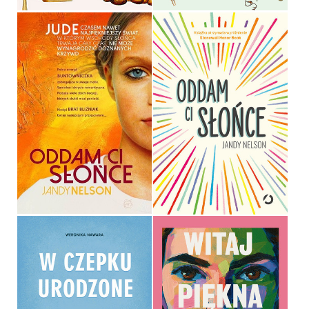
ODDAM CI SŁOŃCE
ODDAM CI SŁOŃCE
JANDY NELSON
JANDY NELSON
OPRAWA MIĘKKA
OPRAWA MIĘKKA ZE SKRZYDEŁKAMI
36,90 ZŁ
39,90 ZŁ