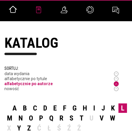
KATALOG
SORTUJ:
data wydania
alfabetycznie po tytule
alfabetycznie po autorze
nowość
A
B
C
D
E
F
G
H
I
J
K
L
M
N
O
P
Q
R
S
T
U
V
W
X
Y
Z
Ć
Ł
Ś
Ź
Ż