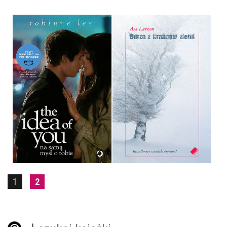
THE IDEA OF YOU. NA
SAMĄ MYŚL O TOBIE
BURZA Z KRAŃCÓW ZIEMI
ROBINNE LEE
ÅSA LARSSON
OPRAWA MIĘKKA
OPRAWA MIĘKKA
49,99 ZŁ
34,00 ZŁ
1
2