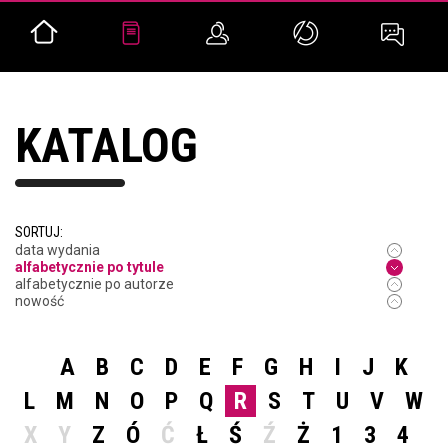
KATALOG
SORTUJ:
data wydania
alfabetycznie po tytule
alfabetycznie po autorze
nowość
A
B
C
D
E
F
G
H
I
J
K
L
M
N
O
P
Q
R
S
T
U
V
W
X
Y
Z
Ó
Ć
Ł
Ś
Ź
Ż
1
3
4