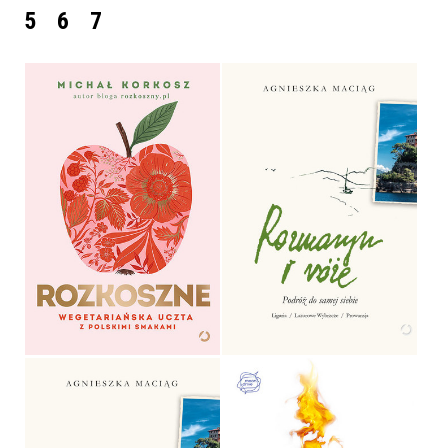
5
6
7
ROZKOSZNE
ROZMARYN I RÓŻE
MICHAŁ KORKOSZ
AGNIESZKA MACIĄG
OPRAWA TWARDA
OPRAWA TWARDA
59,99 ZŁ
59,90 ZŁ