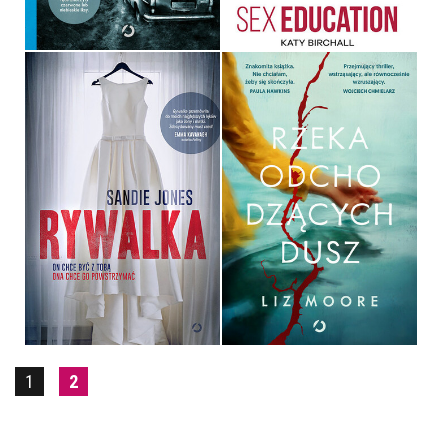
49,99 ZŁ
44,99 ZŁ
RZEKA ODCHODZĄCYCH
RYWALKA
DUSZ
SANDIE JONES
LIZ MOORE
OPRAWA MIĘKKA ZE SKRZYDEŁKAMI
OPRAWA MIĘKKA
36,90 ZŁ
59,99 ZŁ
1
2