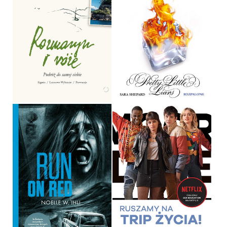
ROZMARYN I RÓŻE
ROZPALONE
AGNIESZKA MACIĄG
SARA SHEPARD
OPRAWA MIĘKKA ZE SKRZYDEŁKAMI
OPRAWA MIĘKKA
49,90 ZŁ
34,90 ZŁ
RUN ON RED
RUSZAMY NA TRIP ŻYCIA!
NOELLE WEST IHLI
KATY BIRCHALL
OPRAWA MIĘKKA
OPRAWA MIĘKKA