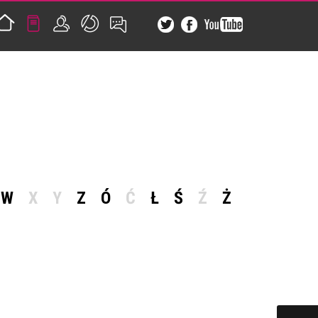
W
X
Y
Z
Ó
Ć
Ł
Ś
Ź
Ż