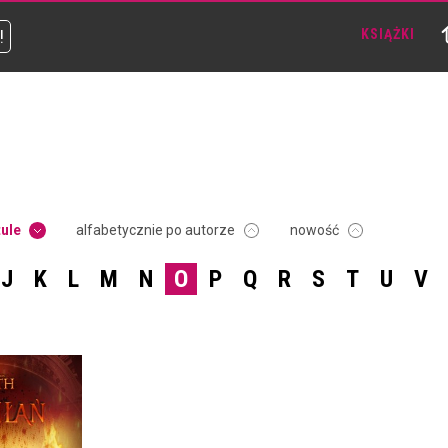
!
KSIĄŻKI
tule
alfabetycznie po autorze
nowość
J
K
L
M
N
O
P
Q
R
S
T
U
V