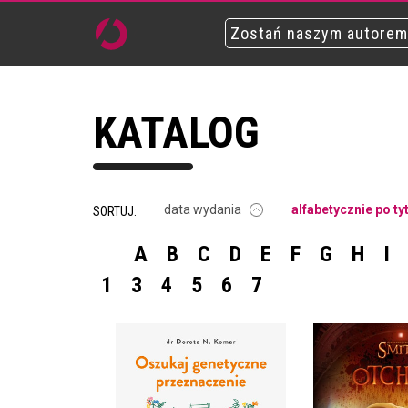
Zostań naszym autorem
KATALOG
data wydania
alfabetycznie po ty
SORTUJ:
A
B
C
D
E
F
G
H
I
1
3
4
5
6
7
OSZUKAJ GENETYCZNE