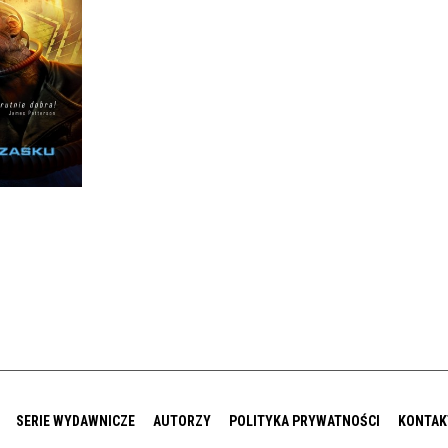
ŁAŃ
 GORDON
TH
IĘKKA
0 ZŁ
SERIE WYDAWNICZE
AUTORZY
POLITYKA PRYWATNOŚCI
KONTAK