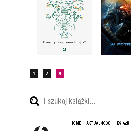
PRZEZNACZENIE.
OTCH
DR DOROTA NATALIA
ALEXANDER
KOMAR
SMI
OPRAWA MIĘKKA
OPRAWA M
54,99 ZŁ
32,9
1
2
3
HOME
AKTUALNOŚCI
KSIĄŻKI