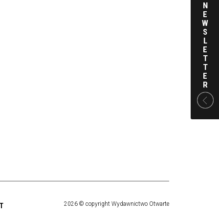
N
E
W
S
L
E
T
T
E
R
2026 © copyright Wydawnictwo Otwarte
T