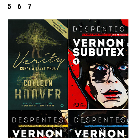
5
6
7
VERITY. CORAZ WIĘKSZY
MROK
VERNON SUBUTEX
COLLEEN HOOVER
VIRGINIE DESPENTES
OPRAWA MIĘKKA
OPRAWA MIĘKKA
49,99 ZŁ
39,90 ZŁ