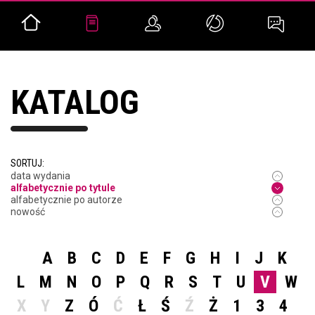
KATALOG
SORTUJ:
data wydania
alfabetycznie po tytule
alfabetycznie po autorze
nowość
A
B
C
D
E
F
G
H
I
J
K
L
M
N
O
P
Q
R
S
T
U
V
W
X
Y
Z
Ó
Ć
Ł
Ś
Ź
Ż
1
3
4