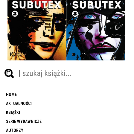
VERNON SUBUTEX
VERNON SUBUTEX. TOM 3
VIRGINIE DESPENTES
VIRGINIE DESPENTES
OPRAWA MIĘKKA
OPRAWA MIĘKKA ZE SKRZYDEŁKAMI
39,90 ZŁ
39,90 ZŁ
HOME
AKTUALNOŚCI
KSIĄŻKI
SERIE WYDAWNICZE
AUTORZY