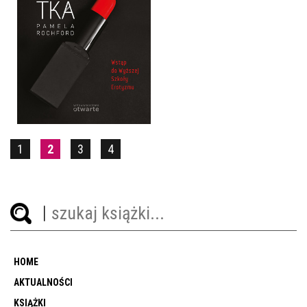
SPECJALISTKA
PAMELA ROCHFORD
OPRAWA MIĘKKA
32,90 ZŁ
1
2
3
4
HOME
AKTUALNOŚCI
KSIĄŻKI