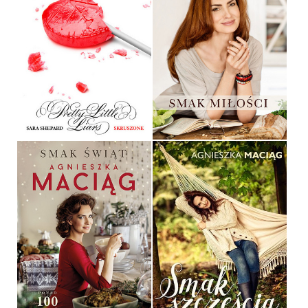
SKRUSZONE
SMAK MIŁOŚCI
SARA SHEPARD
AGNIESZKA MACIĄG
OPRAWA MIĘKKA
OPRAWA TWARDA
36,90 ZŁ
49,90 ZŁ
SMAK ŚWIĄT
SMAK SZCZĘŚCIA
AGNIESZKA MACIĄG
AGNIESZKA MACIĄG
OPRAWA TWARDA
OPRAWA TWARDA