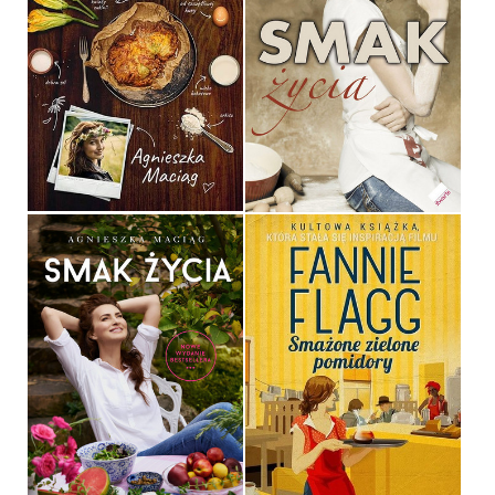
SMAK ZDROWIA
SMAK ŻYCIA
AGNIESZKA MACIĄG
AGNIESZKA MACIĄG
OPRAWA TWARDA
OPRAWA MIĘKKA
49,90 ZŁ
49,00 ZŁ
SMAŻONE ZIELONE
SMAK ŻYCIA
POMIDORY
AGNIESZKA MACIĄG
FANNIE FLAGG
OPRAWA TWARDA
OPRAWA MIĘKKA
49,90 ZŁ
34,90 ZŁ