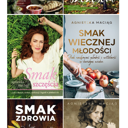
49,90 ZŁ
49,90 ZŁ
SMAK WIECZNEJ
SMAK SZCZĘŚCIA
MŁODOŚCI
AGNIESZKA MACIĄG
AGNIESZKA MACIĄG
OPRAWA TWARDA
OPRAWA TWARDA
39,90 ZŁ
49,90 ZŁ