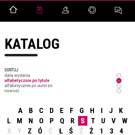
KATALOG
SORTUJ:
data wydania
alfabetycznie po tytule
alfabetycznie po autorze
nowość
A
B
C
D
E
F
G
H
I
J
K
L
M
N
O
P
Q
R
S
T
U
V
W
X
Y
Z
Ó
Ć
Ł
Ś
Ź
Ż
1
3
4