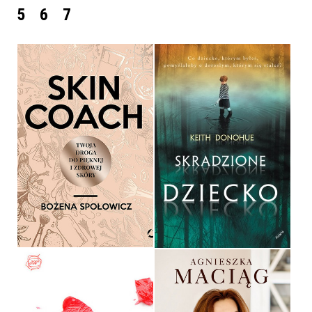
5
6
7
SKRADZIONE DZIECKO
SKIN COACH
KEITH DONOHUE
BOŻENA SPOŁOWICZ
OPRAWA MIĘKKA
44,90 ZŁ
34,90 ZŁ