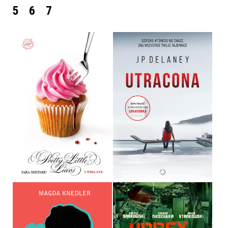
5
6
7
UWIKŁANE
UTRACONA
SARA SHEPARD
JP DELANEY
OPRAWA MIĘKKA
OPRAWA MIĘKKA
32,90 ZŁ
49,99 ZŁ
URBEX HISTORY.