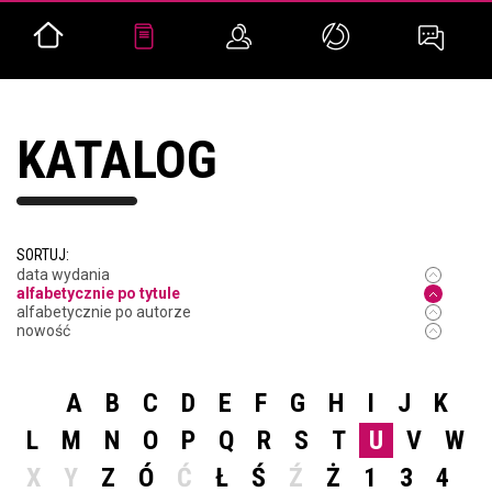
KATALOG
SORTUJ:
data wydania
alfabetycznie po tytule
alfabetycznie po autorze
nowość
A
B
C
D
E
F
G
H
I
J
K
L
M
N
O
P
Q
R
S
T
U
V
W
X
Y
Z
Ó
Ć
Ł
Ś
Ź
Ż
1
3
4