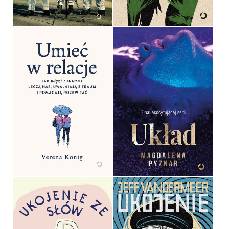
44,90 ZŁ
36,90 ZŁ
UMIEĆ W RELACJE. JAK
WIĘZI Z INNYMI LECZĄ
NAS, UWALNIAJĄ Z
TRAUM I POMAGAJĄ
ROZKWITAĆ
UKŁAD
VERENA KÖNIG
MAGDALENA PYZNAR
OPRAWA MIĘKKA
OPRAWA MIĘKKA
54,99 ZŁ
49,99 ZŁ