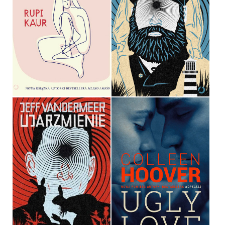
UKOJENIE ZE SŁÓW
UKOJENIE
RUPI KAUR
JEFF VANDERMEER
OPRAWA MIĘKKA
OPRAWA MIĘKKA
49,99 ZŁ
36,90 ZŁ
UJARZMIENIE
UGLY LOVE
JEFF VANDERMEER
COLLEEN HOOVER
OPRAWA MIĘKKA
OPRAWA MIĘKKA
36,90 ZŁ
36,90 ZŁ