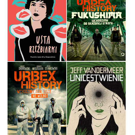
FUKUSHIMA
ŁUKASZ DĄBROWSKI,
USTA RZEŹBIARKI
KONRAD NIEDZIUŁKA, JAKUB
MAGDA KNEDLER
STANKOWSKI
OPRAWA TWARDA
OPRAWA MIĘKKA ZE SKRZYDEŁKAMI
49,99 ZŁ
44,90 ZŁ
URBEX HISTORY
ŁUKASZ DĄBROWSKI,
UNICESTWIENIE
KONRAD NIEDZIUŁKA, JAKUB
STANKOWSKI
JEFF VANDERMEER
OPRAWA MIĘKKA ZE SKRZYDEŁKAMI
OPRAWA MIĘKKA