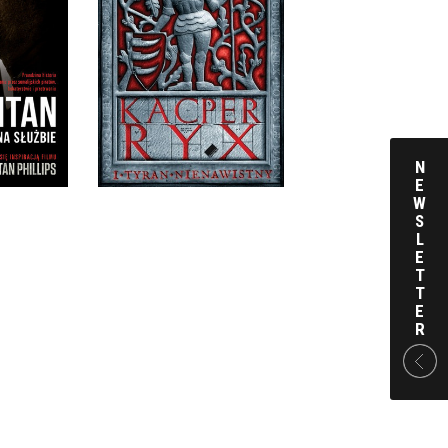
SŁUŻBIE
KACPER RYX I TYRAN
NIENAWISTNY
LLIPS,
ALTY
MARIUSZ WOLLNY
KKA
OPRAWA MIĘKKA
 ZŁ
39,90 ZŁ
N
E
W
S
L
E
T
T
E
R