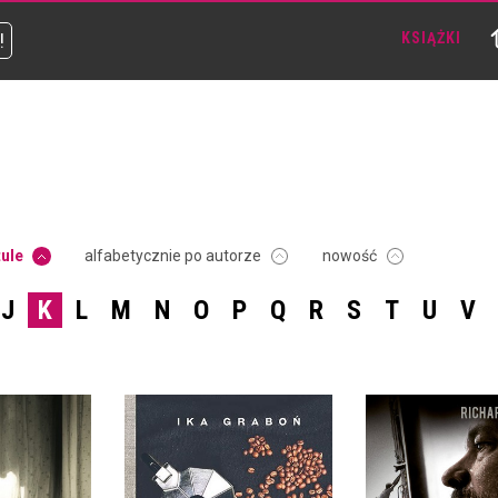
!
KSIĄŻKI
tule
alfabetycznie po autorze
nowość
J
K
L
M
N
O
P
Q
R
S
T
U
V
KAWA. INSTRUKCJA
OBSŁUGI