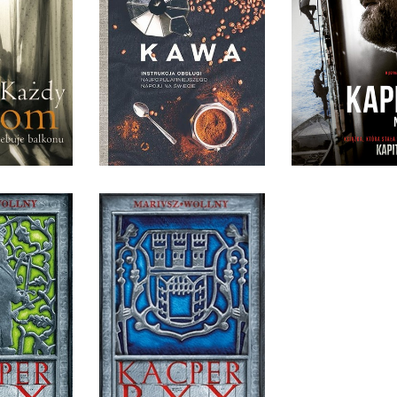
KAPITAN. NA 
 DOM
NAJPOPULARNIEJSZEGO
 BALKONU
NAPOJU NA ŚWIECIE
RICHARD PHI
RANK
IKA GRABOŃ
STEPHAN T
IĘKKA
OPRAWA TWARDA
OPRAWA MIĘ
0 ZŁ
39,90 ZŁ
34,90
X I KRÓL
IKÓW
KACPER RYX
WOLLNY
MARIUSZ WOLLNY
IĘKKA
OPRAWA MIĘKKA