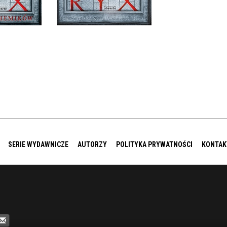
0 ZŁ
39,90 ZŁ
SERIE WYDAWNICZE
AUTORZY
POLITYKA PRYWATNOŚCI
KONTAK