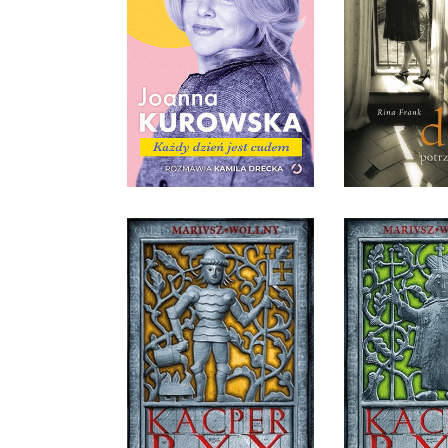
CUDEM
KAŻDY
POTRZEBUJE
KAMILA DRECKA, JOANNA
KUROWSKA
RINA F
OPRAWA TWARDA
OPRAWA M
59,99 ZŁ
32,9
KACPER RYX I KRÓL
KACPER RY
PRZEKLĘTY
ALCHEM
MARIUSZ WOLLNY
MARIUSZ 
OPRAWA MIĘKKA
OPRAWA M