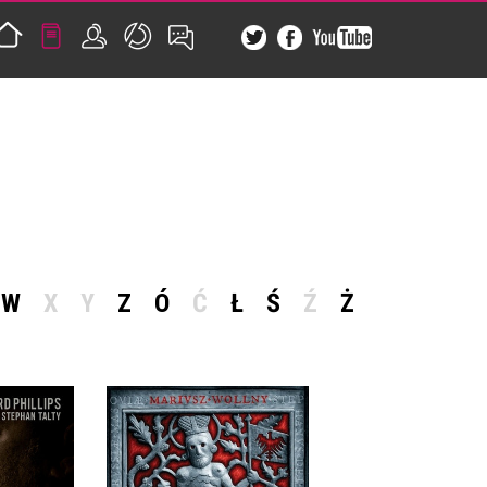
W
X
Y
Z
Ó
Ć
Ł
Ś
Ź
Ż