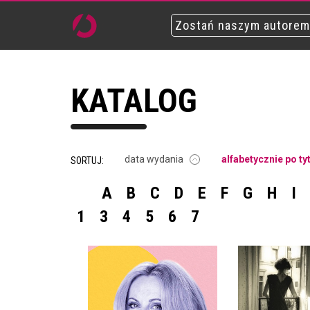
Zostań naszym autorem
KATALOG
data wydania
alfabetycznie po ty
SORTUJ:
A
B
C
D
E
F
G
H
I
1
3
4
5
6
7
KAŻDY DZIEŃ JEST