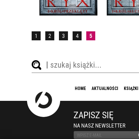
39,90 ZŁ
39,9
1
2
3
4
5
HOME
AKTUALNOŚCI
KSIĄŻKI
ZAPISZ SIĘ
NA NASZ NEWSLETTER