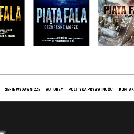
FALA
MORZE
PIĄTA F
ANCEY
RICK YANCEY
RICK YAN
IĘKKA
OPRAWA MIĘKKA
OPRAWA MIĘ
0 ZŁ
36,90 ZŁ
39,90
SERIE WYDAWNICZE
AUTORZY
POLITYKA PRYWATNOŚCI
KONTAK