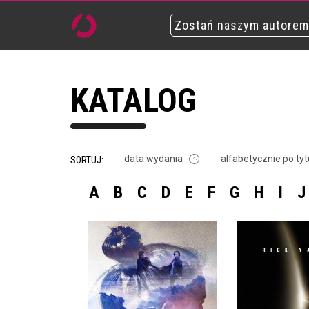
Zostań naszym autorem
KATALOG
data wydania
alfabetycznie po tyt
SORTUJ:
A
B
C
D
E
F
G
H
I
J