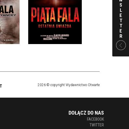
ALA
PIĄTA FALA
S
CEY
RICK YANCEY
L
E
KKA
OPRAWA MIĘKKA
T
T
 ZŁ
36,90 ZŁ
E
R
2026 © copyright Wydawnictwo Otwarte
T
DOŁĄCZ DO NAS
FACEBOOK
TWITTER