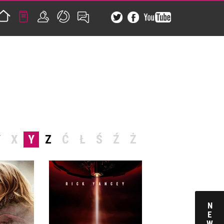
W
X
Y
Z
Ć
Ł
Ś
Ź
Ż
N
E
W