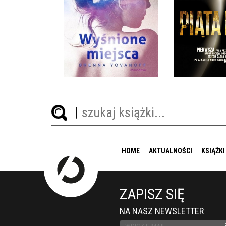
WYŚNIONE MIEJSCA
PIĄTA 
BRENNA YOVANOFF
RICK Y
OPRAWA MIĘKKA
OPRAWA M
34,90 ZŁ
34,9
HOME
AKTUALNOŚCI
KSIĄŻKI
ZAPISZ SIĘ
NA NASZ NEWSLETTER