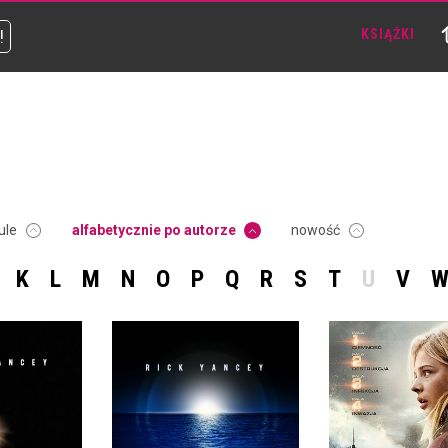
!
KSIĄŻKI
ule
alfabetycznie po autorze
nowość
K
L
M
N
O
P
Q
R
S
T
U
V
PIĄTA FALA. BEZKRESNE