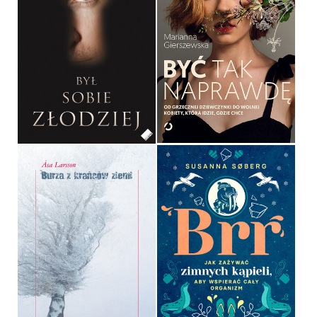
BYĆ TAK NAPRAWDĘ
BYŁ SOBIE ZŁODZIEJ
MARIANNA GIERSZEWSKA
JACEK SKOWROŃSKI
OPRAWA MIĘKKA
29,90 ZŁ
59,99 ZŁ
BURZA Z KRAŃCÓW ZIEMI
BRR
ÅSA LARSSON
SUSANNA SØBERG
OPRAWA MIĘKKA
OPRAWA MIĘKKA