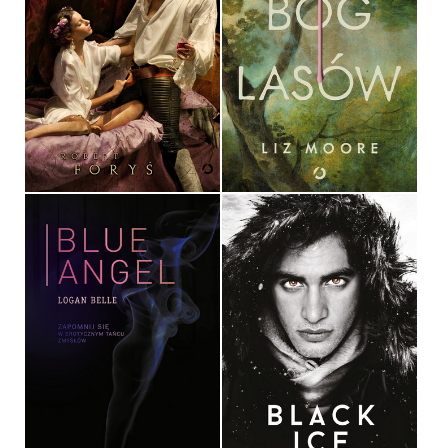
BÓG, HONOR, TRUCIZNA
BÓG LASÓW
X X
LIZ MOORE
OPRAWA MIĘKKA
OPRAWA MIĘKKA
39,90 ZŁ
59,99 ZŁ
BLUE ANGEL
BLACK ICE
LOGAN BELLE
BECCA FITZPATRICK
OPRAWA MIĘKKA
OPRAWA MIĘKKA
32,90 ZŁ
39,90 ZŁ