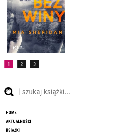
BEZ WINY
MIA SHERIDAN
OPRAWA MIĘKKA
39,90 ZŁ
1
2
3
HOME
AKTUALNOŚCI
KSIĄŻKI