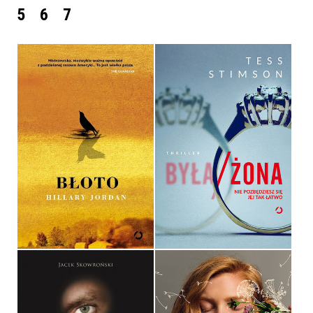
5
6
7
BŁOTO
BYŁA/ŻONA
HILLARY JORDAN
TESS STIMSON
OPRAWA MIĘKKA ZE SKRZYDEŁKAMI
OPRAWA MIĘKKA ZE SKRZYDEŁKAMI
39,90 ZŁ
39,99 ZŁ