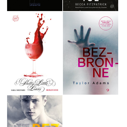
BEZLITOSNE
BEZBRONNE
SARA SHEPARD
TAYLOR ADAMS
OPRAWA MIĘKKA
OPRAWA MIĘKKA ZE SKRZYDEŁKAMI
34,90 ZŁ
39,90 ZŁ