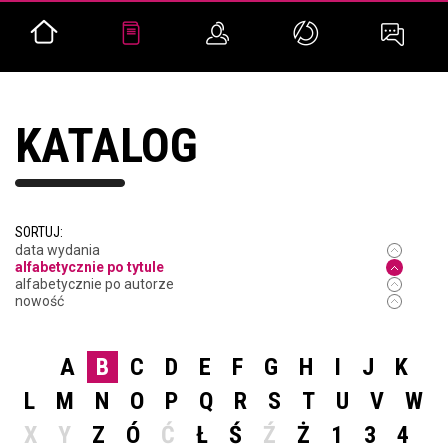
KATALOG
SORTUJ:
data wydania
alfabetycznie po tytule
alfabetycznie po autorze
nowość
A
B
C
D
E
F
G
H
I
J
K
L
M
N
O
P
Q
R
S
T
U
V
W
X
Y
Z
Ó
Ć
Ł
Ś
Ź
Ż
1
3
4