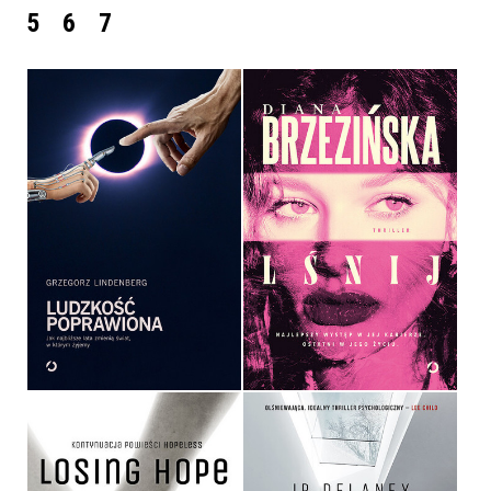
5
6
7
LUDZKOŚĆ POPRAWIONA
LŚNIJ
GRZEGORZ LINDENBERG
DIANA BRZEZIŃSKA
OPRAWA MIĘKKA ZE SKRZYDEŁKAMI
OPRAWA MIĘKKA
36,90 ZŁ
54,99 ZŁ