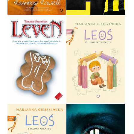
34,90 ZŁ
24,90 ZŁ
LEOŚ IDZIE DO
LEVEN
PRZEDSZKOLA
TOMASZ SZLENDAK
MARIANNA GIERSZEWSKA
OPRAWA MIĘKKA
OPRAWA TWARDA
32,00 ZŁ
49,99 ZŁ