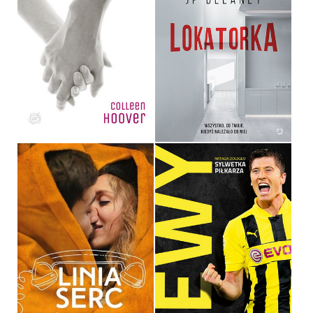
LOSING HOPE
LOKATORKA
COLLEEN HOOVER
JP DELANEY
OPRAWA MIĘKKA
34,90 ZŁ
36,90 ZŁ
LINIA SERC
LEWY
RAINBOW ROWELL
NATALIA DOLEGŁO
OPRAWA MIĘKKA
OPRAWA MIĘKKA