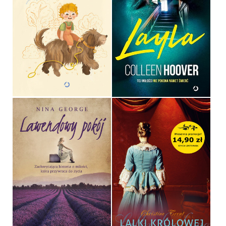
LEOŚ I TRUDNY PORANEK
LAYLA
MARIANNA GIERSZEWSKA
COLLEEN HOOVER
OPRAWA TWARDA
OPRAWA MIĘKKA ZE SKRZYDEŁKAMI
49,99 ZŁ
44,99 ZŁ
LAWENDOWY POKÓJ
LALKI KRÓLOWEJ
NINA GEORGE
CHRISTINE TRENT
OPRAWA MIĘKKA
POCKET
34,90 ZŁ
14,90 ZŁ