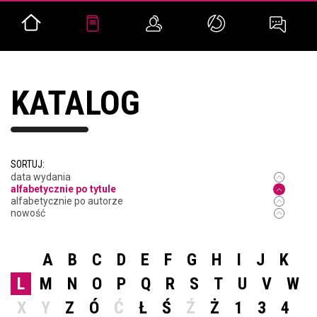
KATALOG
SORTUJ:
data wydania
alfabetycznie po tytule
alfabetycznie po autorze
nowość
A
B
C
D
E
F
G
H
I
J
K
L
M
N
O
P
Q
R
S
T
U
V
W
X
Y
Z
Ó
Ć
Ł
Ś
Ź
Ż
1
3
4