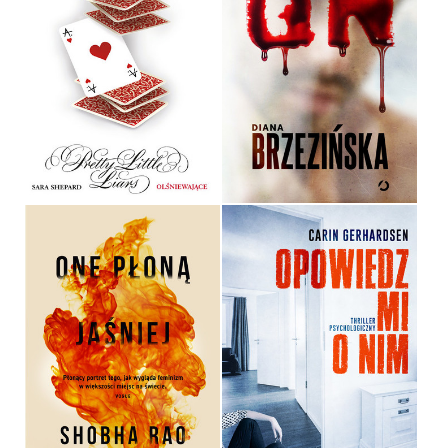
OLŚNIEWAJĄCE
ON
SARA SHEPARD
DIANA BRZEZIŃSKA
OPRAWA MIĘKKA
OPRAWA MIĘKKA
34,90 ZŁ
44,99 ZŁ
ONE PŁONĄ JAŚNIEJ
OPOWIEDZ MI O NIM
SHOBHA RAO
CARIN GERHARDSEN
OPRAWA MIĘKKA ZE SKRZYDEŁKAMI
OPRAWA MIĘKKA ZE SKRZYDEŁKAMI