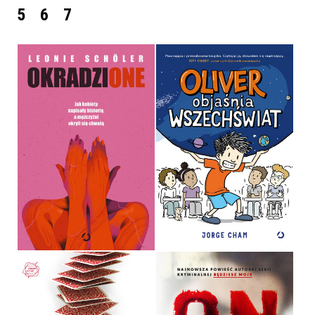
5
6
7
OLIVER OBJAŚNIA
WSZECHŚWIAT
OKRADZIONE
LEONIE SCHÖLER
OPRAWA MIĘKKA
59,99 ZŁ
44,99 ZŁ