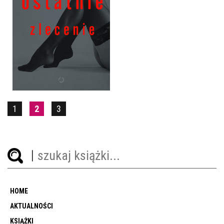
OSTATNIE ZLECENIE
KATARZYNA WILK
OPRAWA MIĘKKA ZE SKRZYDEŁKAMI
39,90 ZŁ
1
2
3
HOME
AKTUALNOŚCI
KSIĄŻKI