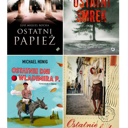
OSTATNI SMREK
OSTATNI PAPIEŻ
MARIA GĄSIENICA
LUIS MIGUEL ROCHA
ZAWADZKA
OPRAWA MIĘKKA
OPRAWA MIĘKKA
29,90 ZŁ
54,99 ZŁ
OSTATNIE FADO
OSTATNIE DNI
WŁADIMIRA P.
IWONA SŁABUSZEWSKA-
MICHAEL HONIG
KRAUZE
OPRAWA MIĘKKA
OPRAWA MIĘKKA
44,99 ZŁ
34,90 ZŁ