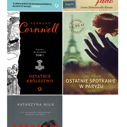
OSTATNIE SPOTKANIE W
OSTATNIE KRÓLESTWO
PARYŻU
BERNARD CORNWELL
LYNN SHEENE
OPRAWA TWARDA
POCKET
54,90 ZŁ
19,90 ZŁ