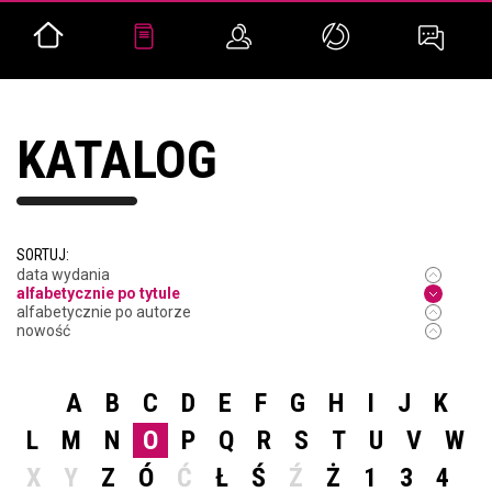
KATALOG
SORTUJ:
data wydania
alfabetycznie po tytule
alfabetycznie po autorze
nowość
A
B
C
D
E
F
G
H
I
J
K
L
M
N
O
P
Q
R
S
T
U
V
W
X
Y
Z
Ó
Ć
Ł
Ś
Ź
Ż
1
3
4