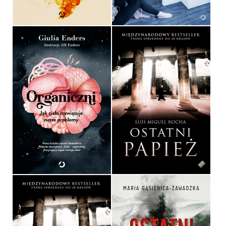
39,90 ZŁ
39,90 ZŁ
ORGANICZNI. JAK CIAŁO
ROZWIĄZUJE NASZE
PROBLEMY
OSTATNI PAPIEŻ
GIULIA ENDERS
LUIS MIGUEL ROCHA
OPRAWA MIĘKKA
OPRAWA TWARDA
59,99 ZŁ
34,90 ZŁ