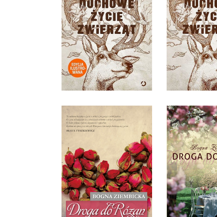
ZWIERZĄT - WYDANIE
DUCHOWE
ILUSTROWANE
ZWIER
PETER WO
OPRAWA TWARDA
OPRAWA 
44,90 ZŁ
34,9
DROGA DO RÓŻAN
DROGA DO
BOGNA ZIEMBICKA
BOGNA ZI
OPRAWA MIĘKKA
OPRAWA M