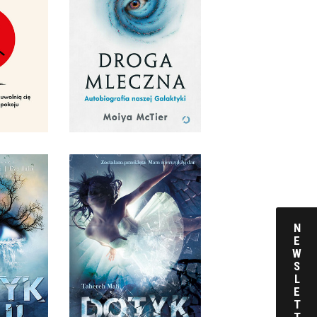
KÓW I
AUTOBIOGRAFIA
JU
NASZEJ GALAKTYKI
EFERMO
MOIYA MCTIER
KKA
OPRAWA MIĘKKA
 ZŁ
49,99 ZŁ
N
E
TRYLOGIA
DOTYK JULII
W
AFI
TAHEREH MAFI
S
L
ARDA
OPRAWA MIĘKKA
E
T