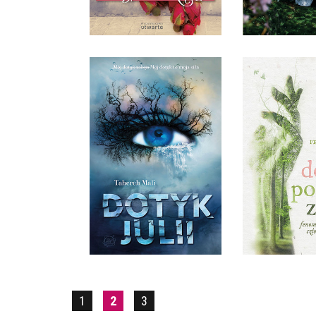
34,90 ZŁ
19,9
DOTKNIJ, 
DOTYK JULII
ZOBA
TAHEREH MAFI
PETER WO
OPRAWA MIĘKKA
OPRAWA 
34,90 ZŁ
39,9
1
2
3