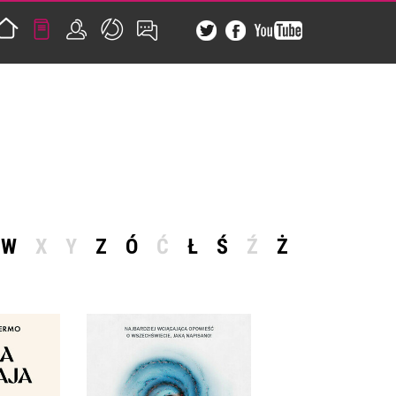
W
X
Y
Z
Ó
Ć
Ł
Ś
Ź
Ż
JA. JAK
WNIKÓW
IĘ OD
DROGA MLECZNA.