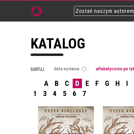
Zostań naszym autorem
KATALOG
data wydania
alfabetycznie po ty
SORTUJ:
A
B
C
D
E
F
G
H
I
1
3
4
5
6
7
DUCHOWE ŻYCIE