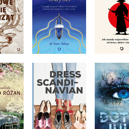
 ŻYCIE
WĘDRÓWCE PRZEZ
STRESU, LĘ
ZĄT
ŻYCIE
NIEPOKO
HLLEBEN
DR SAM AKBAR
ANTONIO ANT
TWARDA
OPRAWA MIĘKKA
OPRAWA MIĘ
0 ZŁ
49,99 ZŁ
49,99
 RÓŻAN
DRESS SCANDINAVIAN
DOTYK JULII. 
EMBICKA
PERNILLE TEISBAEK
TAHEREH M
IĘKKA
OPRAWA TWARDA
OPRAWA TW