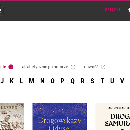
!
KSIĄŻKI
tule
alfabetycznie po autorze
nowość
J
K
L
M
N
O
P
Q
R
S
T
U
V
DROGOWSKAZY ODYSEI.
7 PONADCZASOWYCH
LEKCJI O
DROGA SAMURA
WYTRWAŁOŚCI,
ZASADY WOJO
TOŻSAMOŚCI I
UWOLNIĄ C