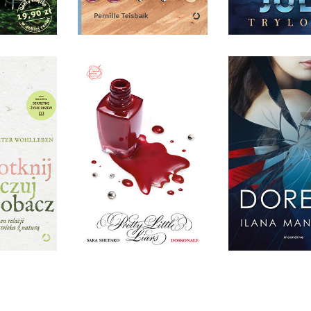
0 ZŁ
49,90 ZŁ
89,90
POCZUJ,
CZ
DOSKONAŁE
DOREE
HLLEBEN
SARA SHEPARD
ILANA MAN
TWARDA
OPRAWA MIĘKKA
0 ZŁ
29,90 ZŁ
34,90