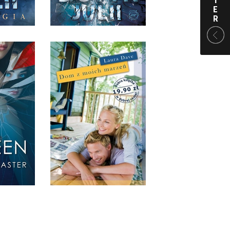
 ZŁ
34,90 ZŁ
T
E
R
DOM Z MOICH MARZEŃ
N
LAURA DAVE
ASTER
POCKET
 ZŁ
19,90 ZŁ