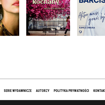
NY
NICOLAS BARREAU
KAMILA DRECKA
PEZ BARRIO
BARCIŚ
OPRAWA MIĘKKA ZE
TWARDA
SKRZYDEŁKAMI
OPRAWA TW
0 ZŁ
34,90 ZŁ
49,99
SERIE WYDAWNICZE
AUTORZY
POLITYKA PRYWATNOŚCI
KONTAK