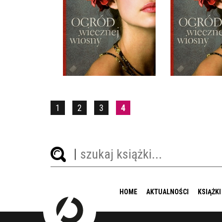
WIOSNY
WIOS
CRISTINA LÓPEZ BARRIO
CRISTINA LÓ
OPRAWA MIĘKKA
OPRAWA 
32,90 ZŁ
36,9
1
2
3
4
HOME
AKTUALNOŚCI
KSIĄŻKI