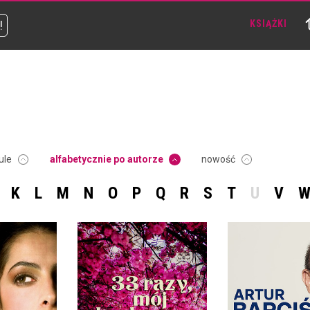
!
KSIĄŻKI
ule
alfabetycznie po autorze
nowość
K
L
M
N
O
P
Q
R
S
T
U
V
AKTOR MUSI G
33 RAZY, MÓJ KOCHANY
ŻYĆ
ECZNEJ