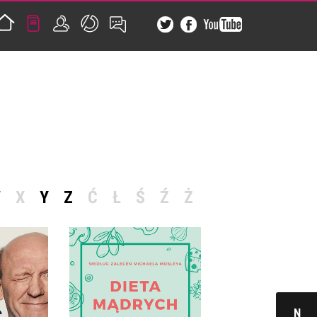
W
X
Y
Z
Ć
Ł
Ś
Ź
Ż
DIETA MĄDRYCH JELIT
RAĆ, BY
DR CLARE BAILEY, JOY
N