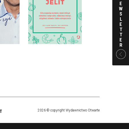
SKIPPER
, ARTUR
E
W
OPRAWA MIĘKKA ZE
S
ARDA
SKRZYDEŁKAMI
L
E
 ZŁ
39,90 ZŁ
T
T
E
R
2026 © copyright Wydawnictwo Otwarte
T