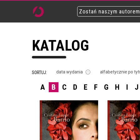
Zostań naszym autorem
KATALOG
data wydania
alfabetycznie po tyt
SORTUJ:
A
B
C
D
E
F
G
H
I
J
OGRÓD WIECZNEJ
OGRÓD WI