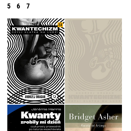
5
6
7
KWANTECHIZM 2.0,
KWANTECHIZM 2.0
CZYLI KLATKA NA LUDZI
ANDRZEJ DRAGAN
ANDRZEJ DRAGAN
OPRAWA MIĘKKA
OPRAWA TWARDA
49,99 ZŁ
79,99 ZŁ