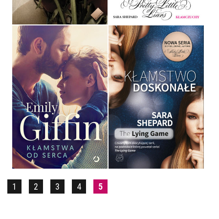
29,90 ZŁ
29,90 ZŁ
KŁAMSTWO DOSKONAŁE
KŁAMSTWA OD SERCA
SARA SHEPARD
EMILY GIFFIN
OPRAWA MIĘKKA
44,99 ZŁ
34,90 ZŁ
1
2
3
4
5