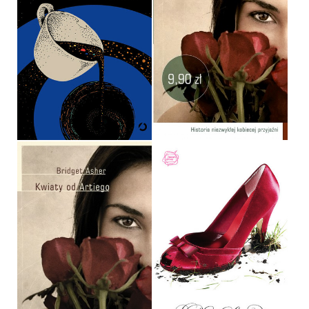
KWANTY ZROBIŁY MI
DZIEŃ, CZYLI PROSTY
KWIATY OD ARTIEGO
PRZEWODNIK PO
BRIDGET ASHER
NATURZE
POCKET
WSZECHŚWIATA
JEREMIE HARRIS
9,90 ZŁ
OPRAWA MIĘKKA
KWIATY OD ARTIEGO
KŁAMCZUCHY
BRIDGET ASHER
SARA SHEPARD
OPRAWA MIĘKKA
OPRAWA MIĘKKA