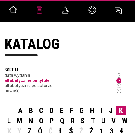
KATALOG
SORTUJ:
data wydania
alfabetycznie po tytule
alfabetycznie po autorze
nowość
A
B
C
D
E
F
G
H
I
J
K
L
M
N
O
P
Q
R
S
T
U
V
W
X
Y
Z
Ó
Ć
Ł
Ś
Ź
Ż
1
3
4