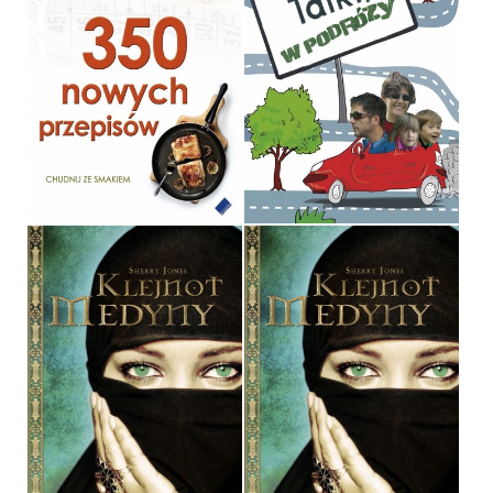
NIE POTRAFIĘ SCHUDNĄĆ
TALKI W PODRÓŻY
PIERRE DUKAN
LESZEK TALKO
OPRAWA MIĘKKA
OPRAWA MIĘKKA
29,90 ZŁ
32,90 ZŁ
KLEJNOT MEDYNY
KLEJNOT MEDYNY
SHERRY JONES
SHERRY JONES
OPRAWA TWARDA
OPRAWA MIĘKKA