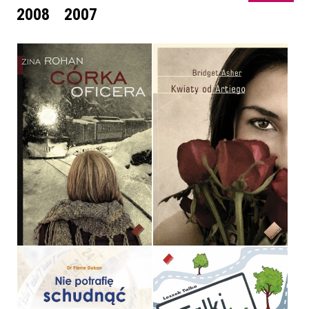
2008
2007
CÓRKA OFICERA
KWIATY OD ARTIEGO
ZINA ROHAN
BRIDGET ASHER
OPRAWA MIĘKKA
OPRAWA MIĘKKA
36,90 ZŁ
29,90 ZŁ