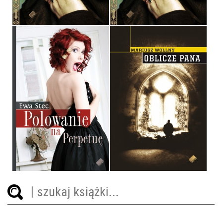
36,90 ZŁ
32,90 ZŁ
POLOWANIE NA
PERPETUĘ
OBLICZE PANA
EWA STEC
MARIUSZ WOLLNY
OPRAWA MIĘKKA
OPRAWA MIĘKKA
29,90 ZŁ
34,90 ZŁ