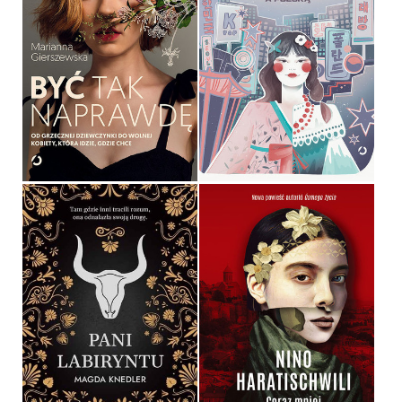
7736 KM. POMIĘDZY
KOREĄ POŁUDNIOWĄ A
BYĆ TAK NAPRAWDĘ
POLSKĄ
MARIANNA GIERSZEWSKA
MIJIN MOK
OPRAWA MIĘKKA
OPRAWA MIĘKKA
59,99 ZŁ
59,99 ZŁ
PANI LABIRYNTU
CORAZ MNIEJ ŚWIATŁA
MAGDA KNEDLER
NINO HARATISCHWILI
OPRAWA MIĘKKA
OPRAWA TWARDA