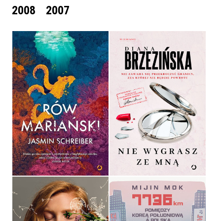
2008
2007
RÓW MARIAŃSKI
NIE WYGRASZ ZE MNĄ
JASMIN SCHREIBER
DIANA BRZEZIŃSKA
OPRAWA TWARDA
OPRAWA MIĘKKA
49,99 ZŁ
49,99 ZŁ