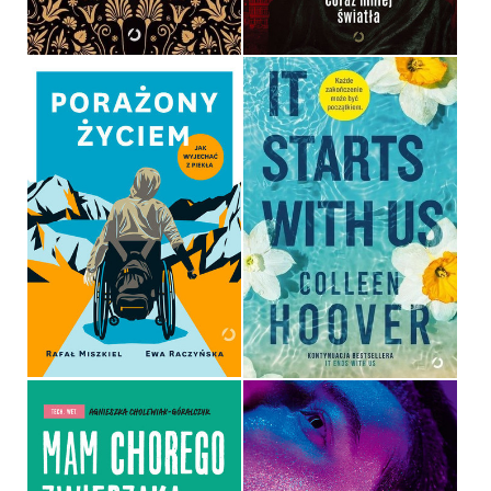
49,99 ZŁ
69,99 ZŁ
PORAŻONY ŻYCIEM. JAK
WYJECHAĆ Z PIEKŁA
IT STARTS WITH US
EWA RACZYŃSKA, RAFAŁ
MISZKIEL
COLLEEN HOOVER
OPRAWA MIĘKKA
OPRAWA MIĘKKA
59,99 ZŁ
49,99 ZŁ