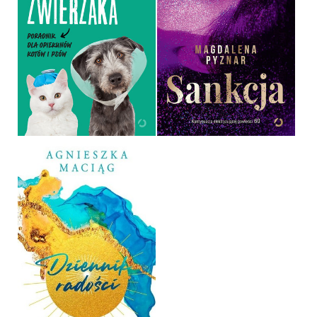
MAM CHOREGO
ZWIERZAKA
SANKCJA
AGNIESZKA CHOLEWIAK-
GÓRALCZYK
MAGDALENA PYZNAR
OPRAWA MIĘKKA
OPRAWA MIĘKKA
49,99 ZŁ
49,99 ZŁ
DZIENNIK RADOŚCI
AGNIESZKA MACIĄG
OPRAWA TWARDA
69,99 ZŁ