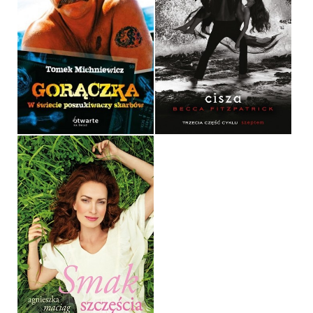
GORĄCZKA
CISZA
TOMEK MICHNIEWICZ
BECCA FITZPATRICK
OPRAWA MIĘKKA
OPRAWA MIĘKKA
39,90 ZŁ
32,90 ZŁ
SMAK SZCZĘŚCIA
AGNIESZKA MACIĄG
OPRAWA TWARDA
39,90 ZŁ