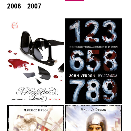
2008
2007
BEZ SKAZY
WYLICZANKA
SARA SHEPARD
JOHN VERDON
OPRAWA MIĘKKA
OPRAWA MIĘKKA
29,90 ZŁ
39,90 ZŁ