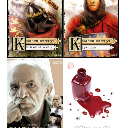
KRÓLOWIE PRZEKLĘCI
KRÓLOWIE PRZEKLĘCI
MAURICE DRUON
MAURICE DRUON
OPRAWA TWARDA
OPRAWA TWARDA
29,90 ZŁ
29,90 ZŁ
NIESTETY WSZYSCY SIĘ
ZNAMY
DOSKONAŁE
BOHDAN SMOLEŃ, ANNA
KAROLINA KŁYS
SARA SHEPARD
OPRAWA TWARDA
OPRAWA MIĘKKA