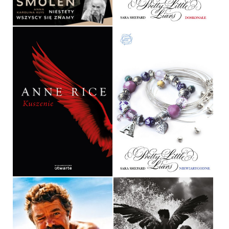
39,90 ZŁ
29,90 ZŁ
KUSZENIE
NIEWIARYGODNE
ANNE RICE
SARA SHEPARD
OPRAWA MIĘKKA
OPRAWA MIĘKKA
32,90 ZŁ
29,90 ZŁ