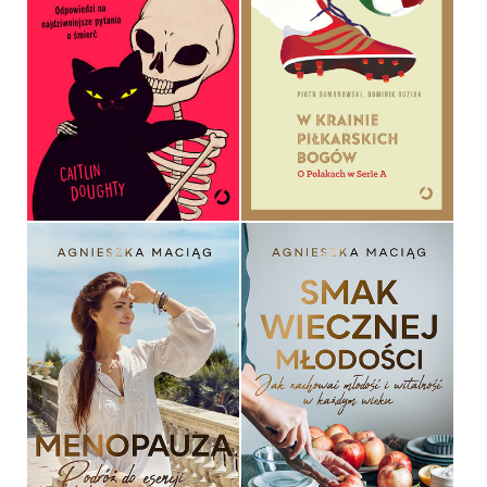
W KRAINIE PIŁKARSKICH
BOGÓW
KIEDY UMRĘ, ZJESZ
MNIE, KOCIE?
PIOTR DUMANOWSKI,
CAITLIN DOUGHTY
DOMINIK GUZIAK
OPRAWA MIĘKKA ZE SKRZYDEŁKAMI
OPRAWA MIĘKKA ZE SKRZYDEŁKAMI
39,90 ZŁ
39,90 ZŁ
SMAK WIECZNEJ
MENOPAUZA
MŁODOŚCI
AGNIESZKA MACIĄG
AGNIESZKA MACIĄG
OPRAWA TWARDA
OPRAWA TWARDA