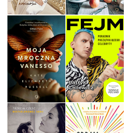
59,90 ZŁ
49,90 ZŁ
MOJA MROCZNA
VANESSO
FEJM
KATE ELIZABETH RUSSELL
PATRYK CHILEWICZ
OPRAWA MIĘKKA ZE SKRZYDEŁKAMI
OPRAWA MIĘKKA ZE SKRZYDEŁKAMI
39,90 ZŁ
39,90 ZŁ