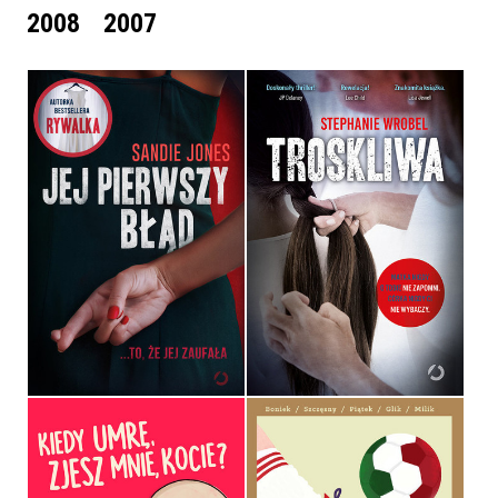
2008
2007
JEJ PIERWSZY BŁĄD
TROSKLIWA
SANDIE JONES
STEPHANIE WROBEL
OPRAWA MIĘKKA
OPRAWA MIĘKKA
39,99 ZŁ
39,90 ZŁ