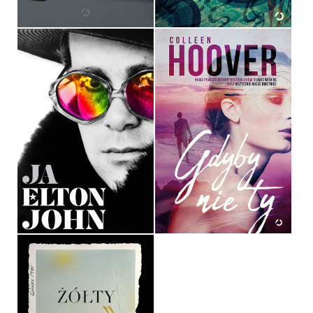
JA. PIERWSZA I JEDYNA
AUTOBIOGRAFIA ELTONA
JOHNA
GDYBY NIE TY
ELTON JOHN
COLLEEN HOOVER
OPRAWA TWARDA
OPRAWA MIĘKKA ZE SKRZYDEŁKAMI
54,90 ZŁ
39,90 ZŁ