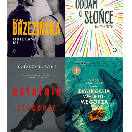
OBIECASZ MI
ODDAM CI SŁOŃCE
DIANA BRZEZIŃSKA
JANDY NELSON
OPRAWA MIĘKKA ZE SKRZYDEŁKAMI
OPRAWA MIĘKKA ZE SKRZYDEŁKAMI
39,90 ZŁ
39,90 ZŁ
EWANGELIA WEDŁUG
OSTATNIE ZLECENIE
WĘGORZA
KATARZYNA WILK
PATRIK SVENSSON
OPRAWA MIĘKKA ZE SKRZYDEŁKAMI
OPRAWA MIĘKKA ZE SKRZYDEŁKAMI
39,90 ZŁ
39,90 ZŁ