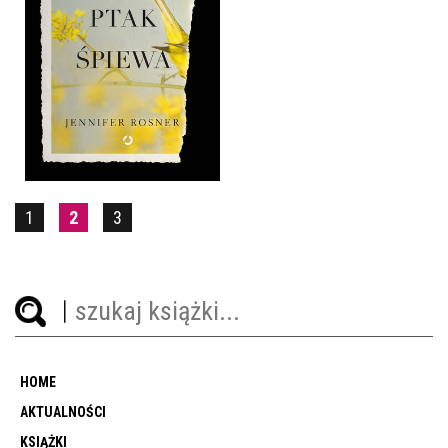
ŻÓŁTY PTAK ŚPIEWA
JENNIFER ROSSNER
OPRAWA MIĘKKA ZE SKRZYDEŁKAMI
1
2
3
HOME
AKTUALNOŚCI
KSIĄŻKI