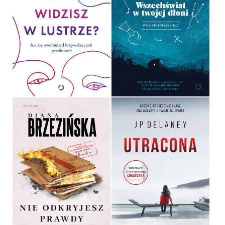
KOGO WIDZISZ W
WSZECHŚWIAT W TWOJEJ
LUSTRZE?
DŁONI
NESIBE ÖZDEMIR
CHRISTOPHE GALFARD
OPRAWA MIĘKKA
OPRAWA MIĘKKA
49,99 ZŁ
59,99 ZŁ
NIE ODKRYJESZ PRAWDY
UTRACONA
DIANA BRZEZIŃSKA
JP DELANEY
OPRAWA MIĘKKA
OPRAWA MIĘKKA
49,99 ZŁ
49,99 ZŁ