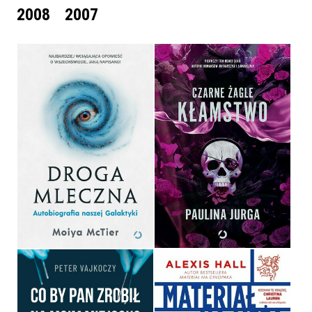
2008
2007
DROGA MLECZNA.
AUTOBIOGRAFIA NASZEJ
CZARNE ŻAGLE.
GALAKTYKI
KŁAMSTWO.
MOIYA MCTIER
PAULINA JURGA
OPRAWA MIĘKKA
OPRAWA MIĘKKA
49,99 ZŁ
49,99 ZŁ
CO BY PAN ZROBIŁ NA