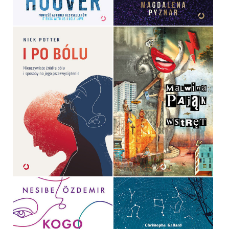
49,99 ZŁ
49,99 ZŁ
I PO BÓLU
WSTRĘT
NICK POTTER
MALWINA PAJĄK
OPRAWA MIĘKKA
OPRAWA MIĘKKA
49,99 ZŁ
49,99 ZŁ