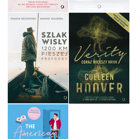
SZLAK WISŁY. 1200 KM
PIESZEJ PRZYGODY
VERITY. CORAZ WIĘKSZY
MROK
MATEUSZ WALIGÓRA,
DOMINIK SZCZEPAŃSKI
COLLEEN HOOVER
OPRAWA MIĘKKA
OPRAWA MIĘKKA
79,99 ZŁ
49,99 ZŁ