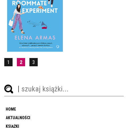
THE AMERICAN
ROOMMATE EXPERIMENT
ELENA ARMAS
OPRAWA MIĘKKA
49,99 ZŁ
1
2
3
HOME
AKTUALNOŚCI
KSIĄŻKI