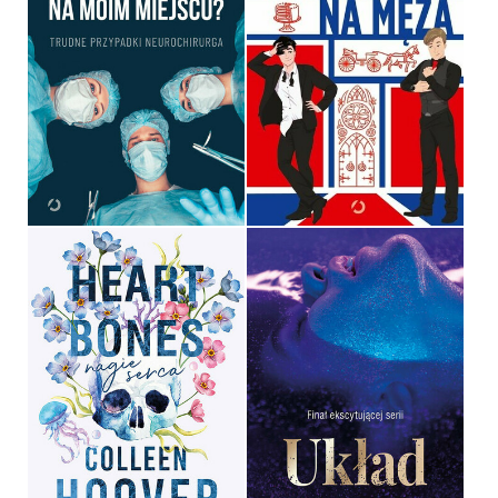
MOIM MIEJSCU? TRUDNE
PRZYPADKI
NEUROCHIRURGA
MATERIAŁ NA MĘŻA
PETER VAJKOCZY
ALEXIS HALL
OPRAWA MIĘKKA
OPRAWA MIĘKKA
49,99 ZŁ
49,99 ZŁ
HEART BONES. NAGIE
SERCA
UKŁAD
COLLEEN HOOVER
MAGDALENA PYZNAR
OPRAWA MIĘKKA
OPRAWA MIĘKKA