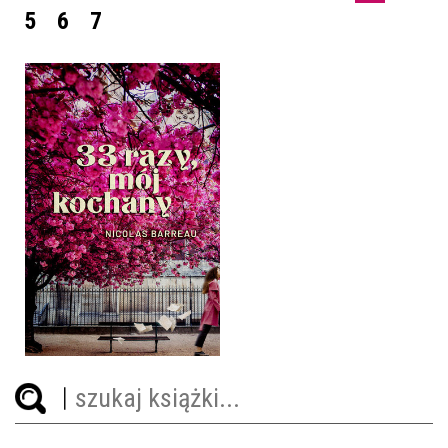
5
6
7
33 RAZY, MÓJ KOCHANY
NICOLAS BARREAU
OPRAWA MIĘKKA ZE SKRZYDEŁKAMI
34,90 ZŁ