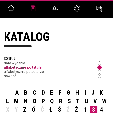
KATALOG
SORTUJ:
data wydania
alfabetycznie po tytule
alfabetycznie po autorze
nowość
A
B
C
D
E
F
G
H
I
J
K
L
M
N
O
P
Q
R
S
T
U
V
W
X
Y
Z
Ó
Ć
Ł
Ś
Ź
Ż
1
3
4