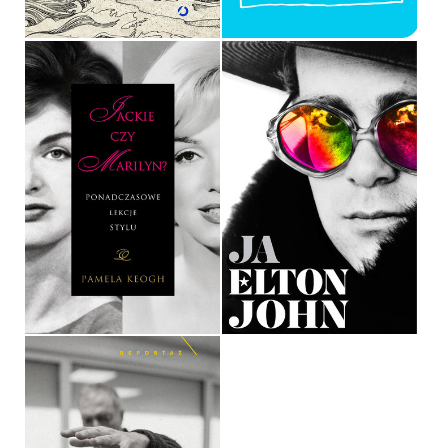
JA. PIERWSZA I JEDYNA
AUTOBIOGRAFIA ELTONA
JACKIE CZY MARILYN?
JOHNA
PAMELA KEOGH
ELTON JOHN
OPRAWA TWARDA
OPRAWA TWARDA
34,90 ZŁ
54,90 ZŁ