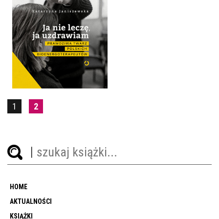
JA NIE LECZĘ, JA
UZDRAWIAM
KATARZYNA JANISZEWSKA
OPRAWA MIĘKKA ZE SKRZYDEŁKAMI
39,90 ZŁ
1
2
HOME
AKTUALNOŚCI
KSIĄŻKI