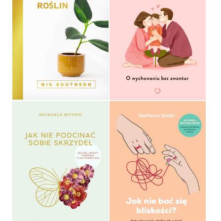
JAK NIE ZABIĆ SWOICH
JAK NIE RANIĆ
ROŚLIN
WŁASNEGO DZIECKA?
NIK SOUTHERN
NICOLA SCHMIDT
OPRAWA TWARDA
OPRAWA MIĘKKA
44,90 ZŁ
44,99 ZŁ
JAK NIE PODCINAĆ SOBIE
JAK NIE BAĆ SIĘ
SKRZYDEŁ
BLISKOŚCI?
MICHAELA MUTHIG
STEFANIE STAHL
OPRAWA MIĘKKA
OPRAWA MIĘKKA