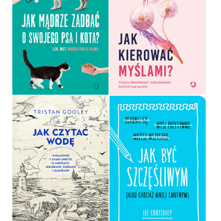
JAK KIEROWAĆ
MYŚLAMI?
JAK MĄDRZE ZADBAĆ O
SWOJEGO PSA I KOTA?
THIMON VON BERLEPSCH,
MAGDA FIRLEJ-OLIWA
LISA BITZER
OPRAWA MIĘKKA
OPRAWA MIĘKKA
39,99 ZŁ
44,99 ZŁ
JAK BYĆ SZCZĘŚLIWYM
(ALBO CHOCIAŻ MNIEJ
JAK CZYTAĆ WODĘ
SMUTNYM)
TRISTAN GOOLEY
LEE CRUTCHLEY
OPRAWA TWARDA
OPRAWA MIĘKKA
36,90 ZŁ
29,90 ZŁ