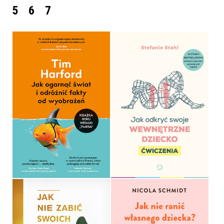
5
6
7
JAK OGARNĄĆ ŚWIAT I
JAK ODKRYĆ SWOJE
ODRÓŻNIĆ FAKTY OD
WEWNĘTRZNE DZIECKO.
WYOBRAŻEŃ
ĆWICZENIA
TIM HARFORD
STEFANIE STAHL
OPRAWA MIĘKKA
OPRAWA MIĘKKA
44,99 ZŁ
44,99 ZŁ