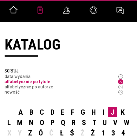
KATALOG
SORTUJ:
data wydania
alfabetycznie po tytule
alfabetycznie po autorze
nowość
A
B
C
D
E
F
G
H
I
J
K
L
M
N
O
P
Q
R
S
T
U
V
W
X
Y
Z
Ó
Ć
Ł
Ś
Ź
Ż
1
3
4