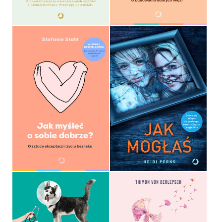
44,99 ZŁ
44,99 ZŁ
JAK MYŚLEĆ O SOBIE
DOBRZE?
JAK MOGŁAŚ
STEFANIE STAHL
HEIDI PERKS
OPRAWA MIĘKKA ZE SKRZYDEŁKAMI
OPRAWA MIĘKKA ZE SKRZYDEŁKAMI
39,90 ZŁ
36,90 ZŁ