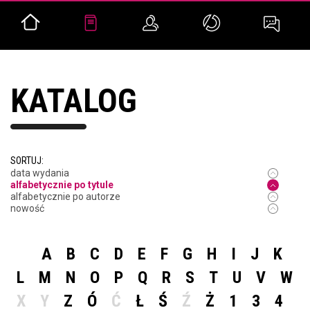
KATALOG
SORTUJ:
data wydania
alfabetycznie po tytule
alfabetycznie po autorze
nowość
A
B
C
D
E
F
G
H
I
J
K
L
M
N
O
P
Q
R
S
T
U
V
W
X
Y
Z
Ó
Ć
Ł
Ś
Ź
Ż
1
3
4