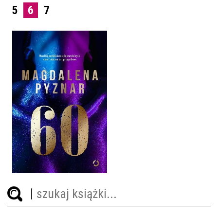
5
6
7
60
MAGDALENA PYZNAR
OPRAWA MIĘKKA
49,99 ZŁ