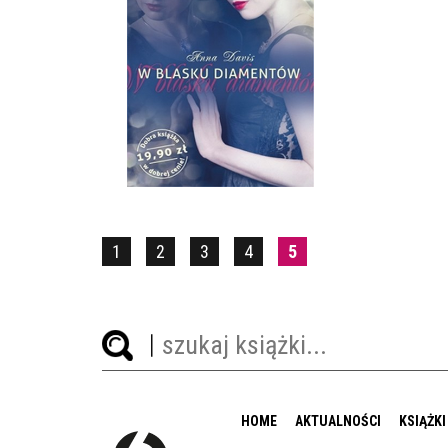
W BLASKU DIAMENTÓW
ANNA DAVIS
POCKET
19,90 ZŁ
1
2
3
4
5
HOME
AKTUALNOŚCI
KSIĄŻKI