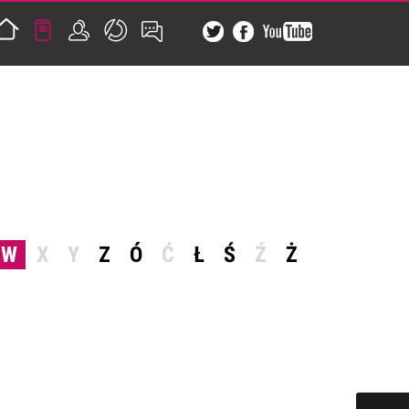
W
X
Y
Z
Ó
Ć
Ł
Ś
Ź
Ż