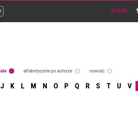
!
KSIĄŻKI
tule
alfabetycznie po autorze
nowość
J
K
L
M
N
O
P
Q
R
S
T
U
V