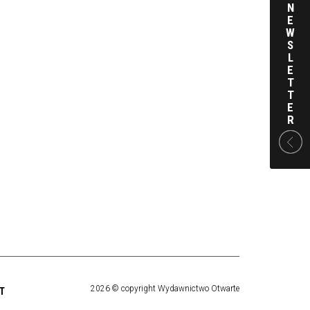
N
E
W
S
L
E
T
T
E
R
2026 © copyright Wydawnictwo Otwarte
T