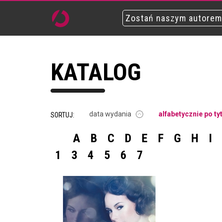
Zostań naszym autorem
KATALOG
data wydania
alfabetycznie po ty
SORTUJ:
A
B
C
D
E
F
G
H
I
1
3
4
5
6
7