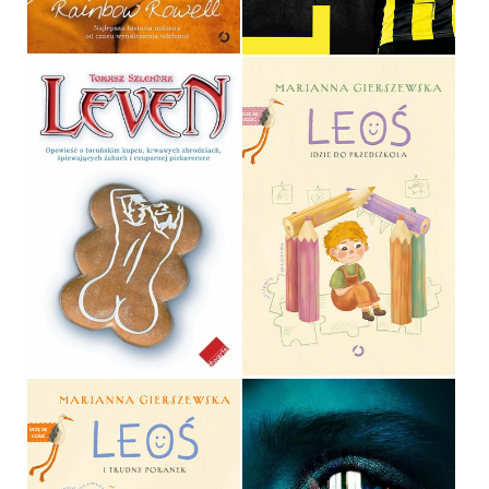
34,90 ZŁ
24,90 ZŁ
LEOŚ IDZIE DO
LEVEN
PRZEDSZKOLA
TOMASZ SZLENDAK
MARIANNA GIERSZEWSKA
OPRAWA MIĘKKA
OPRAWA TWARDA
32,00 ZŁ
49,99 ZŁ