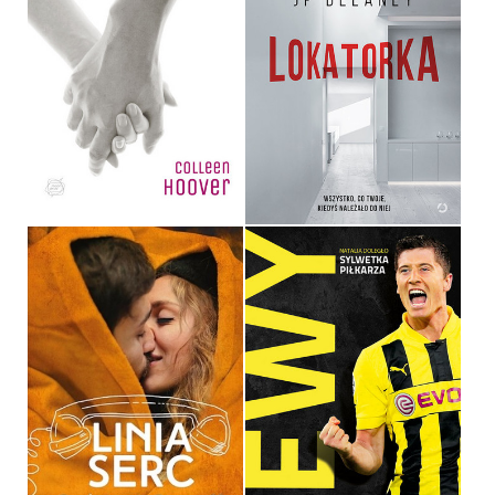
LOSING HOPE
LOKATORKA
COLLEEN HOOVER
JP DELANEY
OPRAWA MIĘKKA
34,90 ZŁ
36,90 ZŁ
LINIA SERC
LEWY
RAINBOW ROWELL
NATALIA DOLEGŁO
OPRAWA MIĘKKA
OPRAWA MIĘKKA