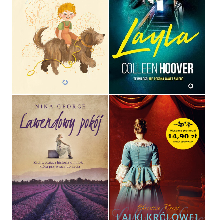
LEOŚ I TRUDNY PORANEK
LAYLA
MARIANNA GIERSZEWSKA
COLLEEN HOOVER
OPRAWA TWARDA
OPRAWA MIĘKKA ZE SKRZYDEŁKAMI
49,99 ZŁ
44,99 ZŁ
LAWENDOWY POKÓJ
LALKI KRÓLOWEJ
NINA GEORGE
CHRISTINE TRENT
OPRAWA MIĘKKA
POCKET
34,90 ZŁ
14,90 ZŁ