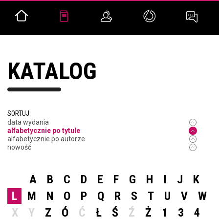
KATALOG
SORTUJ:
data wydania
alfabetycznie po tytule
alfabetycznie po autorze
nowość
A
B
C
D
E
F
G
H
I
J
K
L
M
N
O
P
Q
R
S
T
U
V
W
X
Y
Z
Ó
Ć
Ł
Ś
Ź
Ż
1
3
4