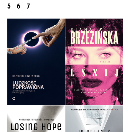
5
6
7
LUDZKOŚĆ POPRAWIONA
LŚNIJ
GRZEGORZ LINDENBERG
DIANA BRZEZIŃSKA
OPRAWA MIĘKKA ZE SKRZYDEŁKAMI
OPRAWA MIĘKKA
36,90 ZŁ
54,99 ZŁ