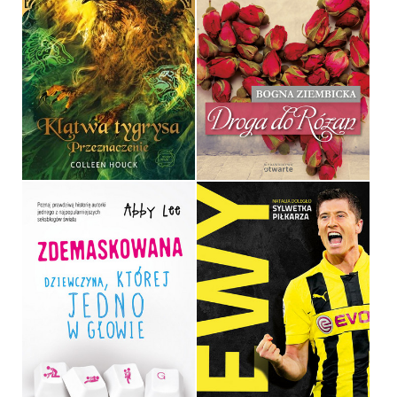
KLĄTWA TYGRYSA
DROGA DO RÓŻAN
COLLEEN HOUCK
BOGNA ZIEMBICKA
OPRAWA MIĘKKA
OPRAWA MIĘKKA
34,90 ZŁ
34,90 ZŁ
ZDEMASKOWANA
LEWY
ABBY LEE
NATALIA DOLEGŁO
OPRAWA MIĘKKA
OPRAWA MIĘKKA