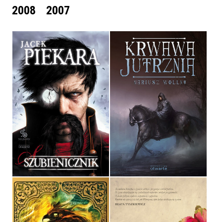
2008
2007
SZUBIENICZNIK
KRWAWA JUTRZNIA
JACEK PIEKARA
MARIUSZ WOLLNY
OPRAWA MIĘKKA
OPRAWA MIĘKKA
39,90 ZŁ
39,90 ZŁ