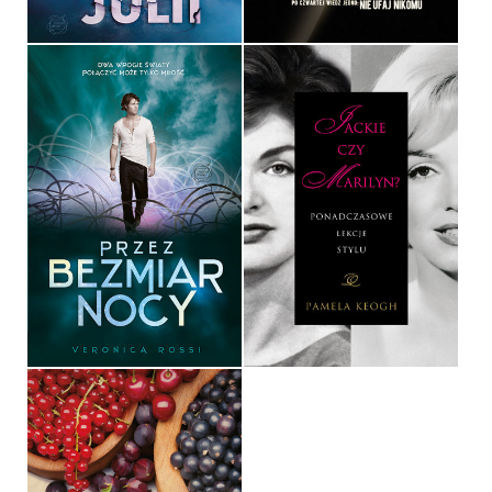
PRZEZ BEZMIAR NOCY
JACKIE CZY MARILYN?
VERONICA ROSSI
PAMELA KEOGH
OPRAWA MIĘKKA
OPRAWA TWARDA
34,90 ZŁ
34,90 ZŁ