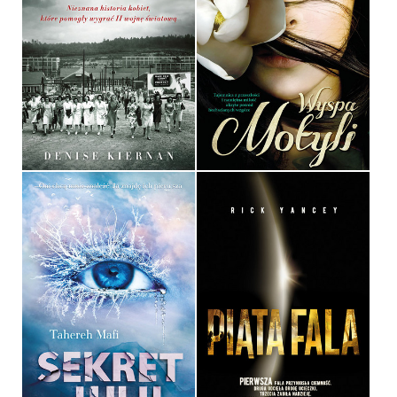
DZIEWCZYNY ATOMOWE
WYSPA MOTYLI
DENISE KIERNAN
CORINA BOMANN
OPRAWA MIĘKKA
OPRAWA MIĘKKA
34,90 ZŁ
34,90 ZŁ
SEKRET JULII
PIĄTA FALA
TAHEREH MAFI
RICK YANCEY
OPRAWA MIĘKKA
OPRAWA MIĘKKA
34,90 ZŁ
34,90 ZŁ