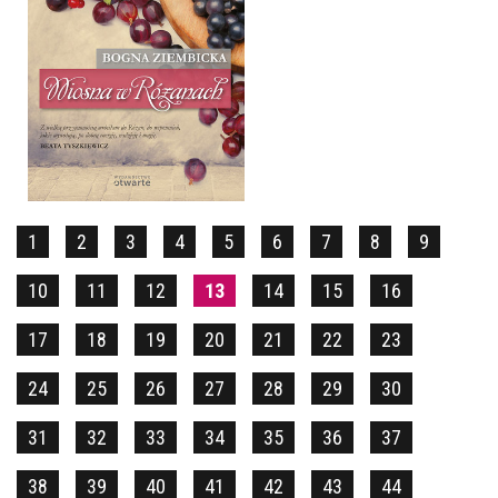
WIOSNA W RÓŻANACH
BOGNA ZIEMBICKA
OPRAWA MIĘKKA
34,90 ZŁ
1
2
3
4
5
6
7
8
9
10
11
12
13
14
15
16
17
18
19
20
21
22
23
24
25
26
27
28
29
30
31
32
33
34
35
36
37
38
39
40
41
42
43
44