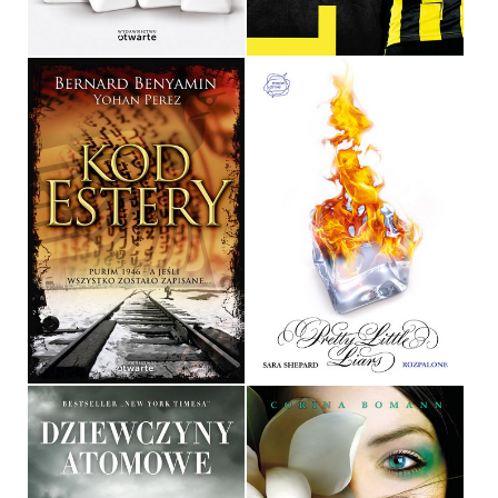
34,90 ZŁ
24,90 ZŁ
KOD ESTERY
ROZPALONE
BERNARD BENYAMIN
SARA SHEPARD
OPRAWA MIĘKKA
OPRAWA MIĘKKA
34,90 ZŁ
34,90 ZŁ