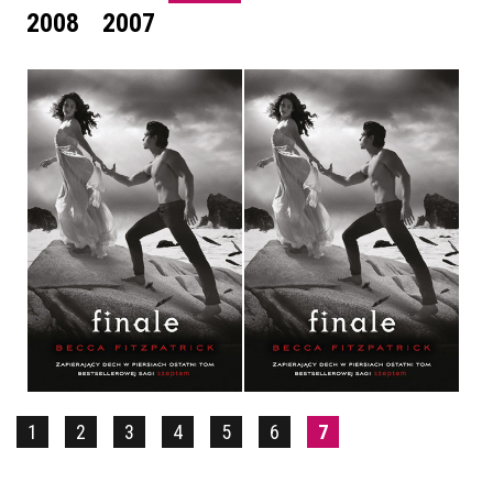
2008
2007
FINALE
FINALE
BECCA FITZPATRICK
BECCA FITZPATRICK
OPRAWA TWARDA
OPRAWA MIĘKKA
39,90 ZŁ
34,90 ZŁ
1
2
3
4
5
6
7