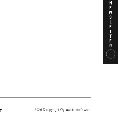
N
E
W
S
L
E
T
T
E
R
2026 © copyright Wydawnictwo Otwarte
T