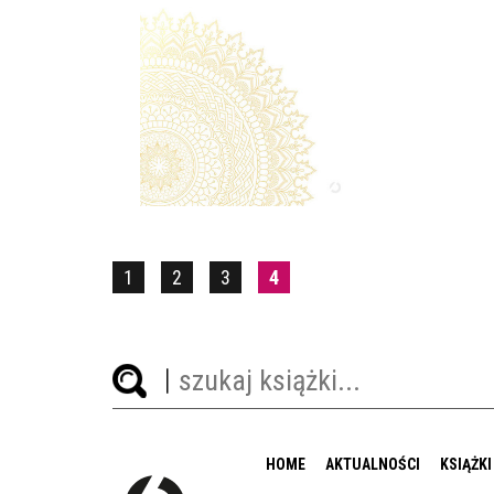
TWÓJ DOBRY ROK
AGNIESZKA MACIĄG
OPRAWA TWARDA
59,90 ZŁ
1
2
3
4
HOME
AKTUALNOŚCI
KSIĄŻKI