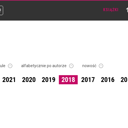
!
KSIĄŻKI
tule
alfabetycznie po autorze
nowość
2021
2020
2019
2018
2017
2016
20