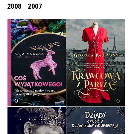
2008
2007
COŚ WYJĄTKOWEGO!
KRAWCOWA Z PARYŻA
KAJA MUSZAK
GEORGIA KAUFMANN
OPRAWA TWARDA
OPRAWA MIĘKKA
59,99 ZŁ
44,99 ZŁ