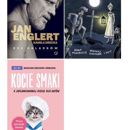
BEZ OKLASKÓW
DZIADY CZ. V
KAMILA DRECKA, JAN
ENGLERT
MIKOŁAJ KOŁYSZKO
OPRAWA TWARDA
OPRAWA TWARDA
54,99 ZŁ
79,99 ZŁ
KOCIE SMAKI
AGNIESZKA CHOLEWIAK-
GÓRALCZYK
OPRAWA MIĘKKA