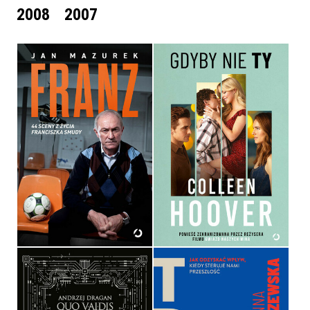
2008
2007
FRANZ. 44 SCENY Z
ŻYCIA FRANCISZKA
GDYBY NIE TY. WYDANIE
SMUDY
FILMOWE
JAN MAZUREK
COLLEEN HOOVER
OPRAWA TWARDA
OPRAWA MIĘKKA
64,99 ZŁ
49,99 ZŁ