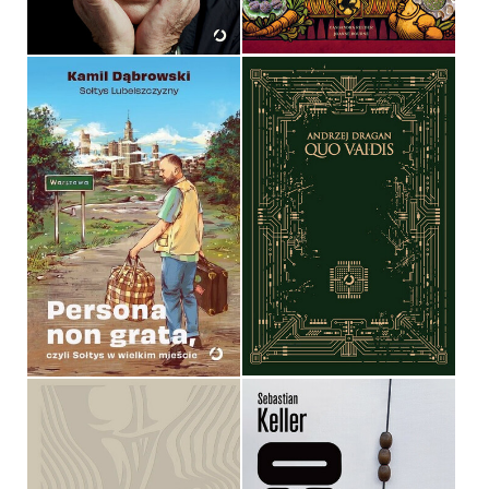
59,99 ZŁ
79,99 ZŁ
PERSONA NON GRATA,
CZYLI SOŁTYS W WIELKIM
MIEŚCIE
QUO VAIDIS
KAMIL DĄBROWSKI ‒ SOŁTYS
LUBELSZCZYZNY
ANDRZEJ DRAGAN
OPRAWA MIĘKKA
OPRAWA TWARDA
49,99 ZŁ
79,99 ZŁ