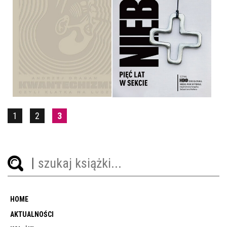
KWANTECHIZM 2.0,
CZYLI KLATKA NA LUDZI
NIEBO. PIĘĆ LAT W SEKCIE
ANDRZEJ DRAGAN
SEBASTIAN KELLER
OPRAWA TWARDA
OPRAWA MIĘKKA
79,99 ZŁ
49,99 ZŁ
1
2
3
HOME
AKTUALNOŚCI