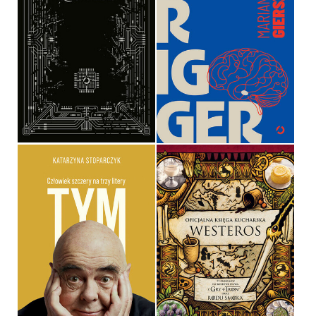
TRIGGER. JAK ODZYSKAĆ
WPŁYW, KIEDY STERUJE
QUO VAIDIS
NAMI PRZESZŁOŚĆ
ANDRZEJ DRAGAN
MARIANNA GIERSZEWSKA
OPRAWA MIĘKKA
OPRAWA MIĘKKA
59,99 ZŁ
69,99 ZŁ
OFICJALNA KSIĘGA
KUCHARSKA WESTEROS.
77 PRZEPISÓW NA
KULTOWE DANIA Z GRY O
TRON ​​ORAZ RODU SMOKA
TYM. CZŁOWIEK SZCZERY
NA TRZY LITERY
CASSANDRA REEDER,
KATARZYNA STOPARCZYK
JOANNE BOURNE
OPRAWA TWARDA
OPRAWA TWARDA