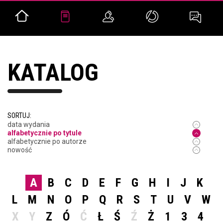
KATALOG
SORTUJ:
data wydania
alfabetycznie po tytule
alfabetycznie po autorze
nowość
A
B
C
D
E
F
G
H
I
J
K
L
M
N
O
P
Q
R
S
T
U
V
W
X
Y
Z
Ó
Ć
Ł
Ś
Ź
Ż
1
3
4