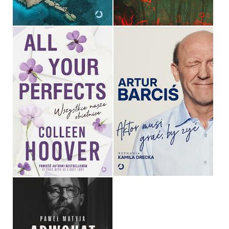
39,99 ZŁ
54,99 ZŁ
AKTOR MUSI GRAĆ, BY
ALL YOUR PERFECTS.
ŻYĆ
WSZYSTKIE NASZE
OBIETNICE
KAMILA DRECKA, ARTUR
COLLEEN HOOVER
BARCIŚ
OPRAWA MIĘKKA
OPRAWA TWARDA
49,99 ZŁ
49,99 ZŁ