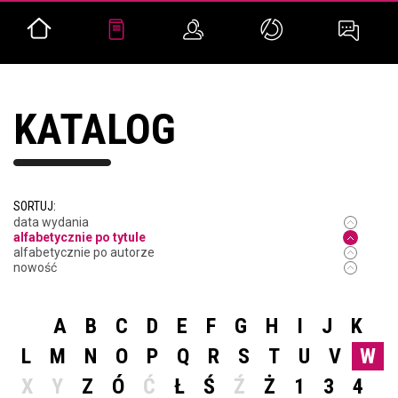
KATALOG
SORTUJ:
data wydania
alfabetycznie po tytule
alfabetycznie po autorze
nowość
A
B
C
D
E
F
G
H
I
J
K
L
M
N
O
P
Q
R
S
T
U
V
W
X
Y
Z
Ó
Ć
Ł
Ś
Ź
Ż
1
3
4