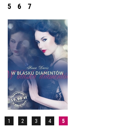
5
6
7
W BLASKU DIAMENTÓW
ANNA DAVIS
POCKET
19,90 ZŁ
1
2
3
4
5