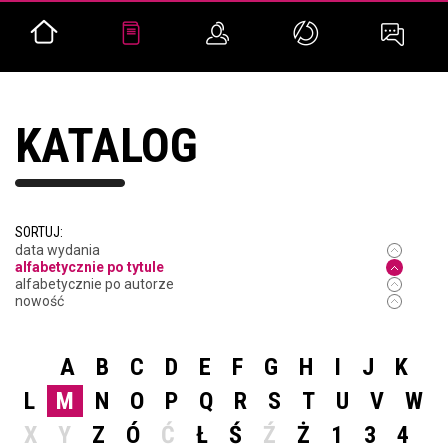
KATALOG
SORTUJ:
data wydania
alfabetycznie po tytule
alfabetycznie po autorze
nowość
A
B
C
D
E
F
G
H
I
J
K
L
M
N
O
P
Q
R
S
T
U
V
W
X
Y
Z
Ó
Ć
Ł
Ś
Ź
Ż
1
3
4