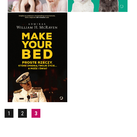
MAKE YOUR BED
ADMIRAŁ WILLIAM H.
MCRAVEN
OPRAWA TWARDA
32,90 ZŁ
1
2
3