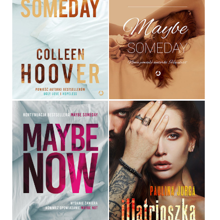
MAYBE SOMEDAY
MAYBE SOMEDAY
COLLEEN HOOVER
COLLEEN HOOVER
OPRAWA MIĘKKA
39,90 ZŁ
36,90 ZŁ
MAYBE NOW
MATRIOSZKA
COLLEEN HOOVER
PAULINA JURGA
OPRAWA MIĘKKA ZE SKRZYDEŁKAMI
OPRAWA MIĘKKA ZE SKRZYDEŁKAMI