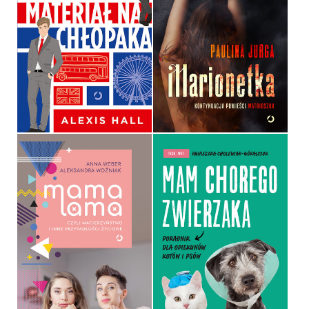
MATERIAŁ NA CHŁOPAKA
MARIONETKA
ALEXIS HALL
PAULINA JURGA
OPRAWA MIĘKKA
OPRAWA MIĘKKA
44,99 ZŁ
39,99 ZŁ
MAMA LAMA, CZYLI
MACIERZYŃSTWO I INNE
MAM CHOREGO
PRZYPADŁOŚCI ŻYCIOWE
ZWIERZAKA
ANNA WEBER, ALEKSANDRA
AGNIESZKA CHOLEWIAK-
WOŹNIAK
GÓRALCZYK
OPRAWA MIĘKKA ZE SKRZYDEŁKAMI
OPRAWA MIĘKKA
44,90 ZŁ
49,99 ZŁ