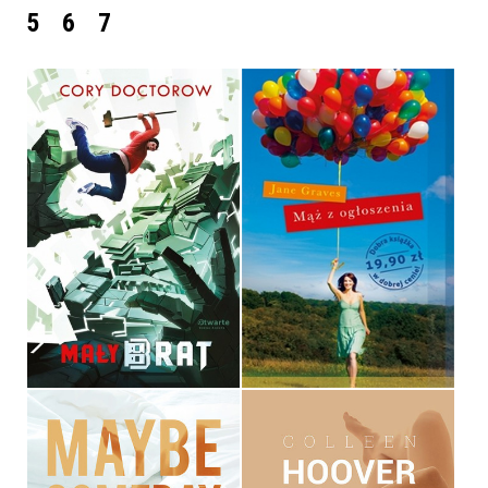
5
6
7
MAŁY BRAT
MĄŻ Z OGŁOSZENIA
CORY DOCTOROW
JANE GRAVES
OPRAWA MIĘKKA
POCKET
32,90 ZŁ
19,90 ZŁ