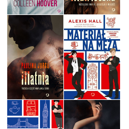
39,90 ZŁ
39,99 ZŁ
MATNIA
MATERIAŁ NA MĘŻA
PAULINA JURGA
ALEXIS HALL
OPRAWA MIĘKKA
OPRAWA MIĘKKA
39,99 ZŁ
49,99 ZŁ