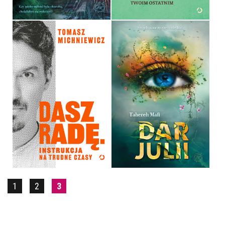
DASZ RADĘ. INSTRUKCJA
NA TRUDNE CZASY
DAR JULII
TOMEK MICHNIEWICZ
TAHEREH MAFI
OPRAWA MIĘKKA
OPRAWA MIĘKKA
59,99 ZŁ
34,90 ZŁ
1
2
3