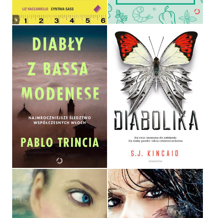
29,90 ZŁ
39,90 ZŁ
DIABŁY Z BASSA
MODENESE.
NAJMROCZNIEJSZE
ŚLEDZTWO
WSPÓŁCZESNYCH WŁOCH
DIABOLIKA
PABLO TRINCIA
S.J. KINCAID
OPRAWA MIĘKKA
54,99 ZŁ
36,90 ZŁ