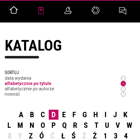
KATALOG
SORTUJ:
data wydania
alfabetycznie po tytule
alfabetycznie po autorze
nowość
A
B
C
D
E
F
G
H
I
J
K
L
M
N
O
P
Q
R
S
T
U
V
W
X
Y
Z
Ó
Ć
Ł
Ś
Ź
Ż
1
3
4