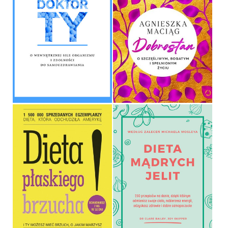
DOKTOR TY
DOBROSTAN
JEREMY HOWICK
AGNIESZKA MACIĄG
OPRAWA MIĘKKA ZE SKRZYDEŁKAMI
OPRAWA TWARDA
39,90 ZŁ
59,99 ZŁ
DIETA PŁASKIEGO
BRZUCHA!
DIETA MĄDRYCH JELIT
LIZ VACCARIELLO, CYNTHIA
DR CLARE BAILEY, JOY
SASS
SKIPPER
OPRAWA MIĘKKA
OPRAWA MIĘKKA ZE SKRZYDEŁKAMI