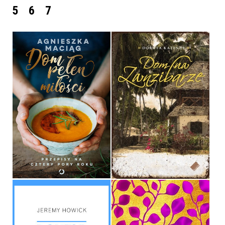
5
6
7
DOM PEŁEN MIŁOŚCI
DOM NA ZANZIBARZE
AGNIESZKA MACIĄG
DOROTA KATENDE
OPRAWA TWARDA
OPRAWA MIĘKKA
59,99 ZŁ
34,90 ZŁ