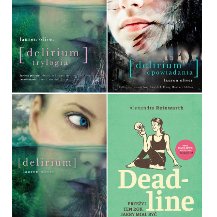
DELIRIUM. TRYLOGIA
DELIRIUM. OPOWIADANIA
LAUREN OLIVER
LAUREN OLIVER
OPRAWA TWARDA
OPRAWA MIĘKKA
89,90 ZŁ
29,90 ZŁ
DELIRIUM
DEADLINE
LAUREN OLIVER
ALEXANDRA REINWARTH
OPRAWA MIĘKKA
OPRAWA MIĘKKA
32,90 ZŁ
39,99 ZŁ