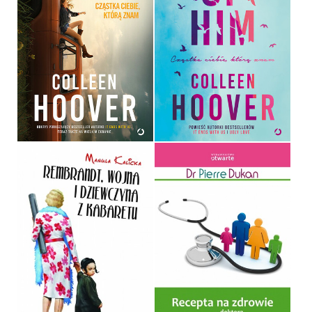
REMINDERS OF HIM
(WYDANIE FILMOWE)
REMINDERS OF HIM
COLLEEN HOOVER
COLLEEN HOOVER
OPRAWA MIĘKKA
OPRAWA MIĘKKA
54,99 ZŁ
49,99 ZŁ
REMBRANDT, WOJNA I
DZIEWCZYNA Z
RECEPTA NA ZDROWIE
KABARETU
DOKTORA DUKANA
MANULA KALICKA
PIERRE DUKAN
OPRAWA MIĘKKA
OPRAWA MIĘKKA