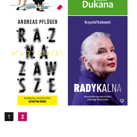
32,90 ZŁ
29,90 ZŁ
RADYKALNA. WSZYSTKIE
SPRZECZNOŚCI JADWIGI
RAZ NA ZAWSZE
STANISZKIS
ANDREAS PFLÜGER
KRZYSZTOF KATKOWSKI
OPRAWA MIĘKKA
OPRAWA TWARDA
39,90 ZŁ
64,99 ZŁ
1
2