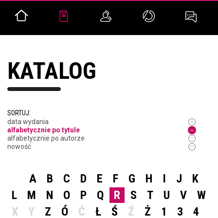
KATALOG
SORTUJ:
data wydania
alfabetycznie po tytule
alfabetycznie po autorze
nowość
A
B
C
D
E
F
G
H
I
J
K
L
M
N
O
P
Q
R
S
T
U
V
W
X
Y
Z
Ó
Ć
Ł
Ś
Ź
Ż
1
3
4