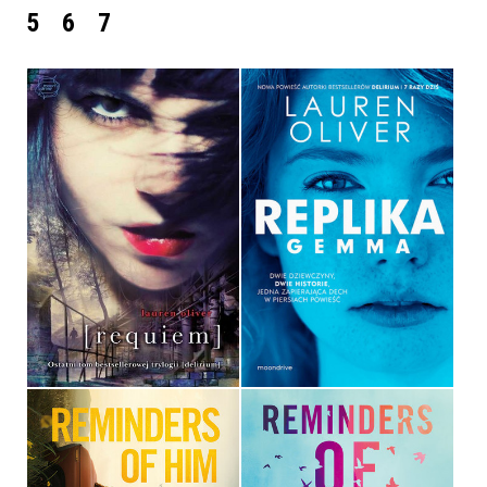
5
6
7
REQUIEM
REPLIKA
LAUREN OLIVER
LAUREN OLIVER
OPRAWA MIĘKKA
34,90 ZŁ
39,90 ZŁ