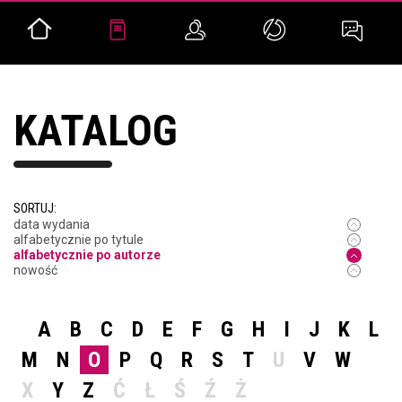
KATALOG
SORTUJ:
data wydania
alfabetycznie po tytule
alfabetycznie po autorze
nowość
A
B
C
D
E
F
G
H
I
J
K
L
M
N
O
P
Q
R
S
T
U
V
W
X
Y
Z
Ć
Ł
Ś
Ź
Ż