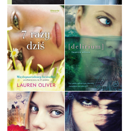
7 RAZY DZIŚ
DELIRIUM
LAUREN OLIVER
LAUREN OLIVER
OPRAWA MIĘKKA
OPRAWA MIĘKKA
32,90 ZŁ
32,90 ZŁ