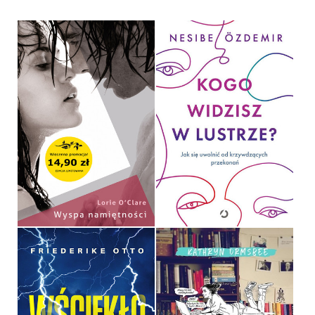
KOGO WIDZISZ W
WYSPA NAMIĘTNOŚCI
LUSTRZE?
LORIE O’CLARE
NESIBE ÖZDEMIR
POCKET
OPRAWA MIĘKKA
14,90 ZŁ
49,99 ZŁ