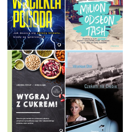
WŚCIEKŁA POGODA
MILION ODSŁON TASH
FREDERIKE OTTO
KATHRYN ORMSBEE
OPRAWA MIĘKKA ZE SKRZYDEŁKAMI
36,90 ZŁ
39,90 ZŁ
WYGRAJ Z CUKREM!
CZEKAM NA CIEBIE
LARS-ERIK LITSFELDT,
PATRIK OLSSON
VÉRONIQUE OLMI
OPRAWA MIĘKKA ZE SKRZYDEŁKAMI
OPRAWA MIĘKKA
36,90 ZŁ
29,90 ZŁ