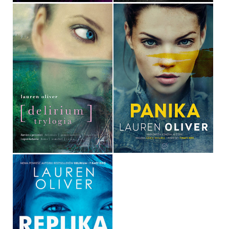
DELIRIUM. TRYLOGIA
PANIKA
LAUREN OLIVER
LAUREN OLIVER
OPRAWA TWARDA
OPRAWA MIĘKKA
89,90 ZŁ
36,90 ZŁ