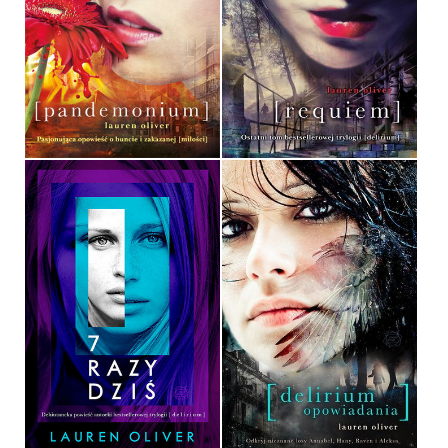
PANDEMONIUM
REQUIEM
LAUREN OLIVER
LAUREN OLIVER
OPRAWA MIĘKKA
OPRAWA MIĘKKA
34,90 ZŁ
34,90 ZŁ
7 RAZY DZIŚ
DELIRIUM. OPOWIADANIA
LAUREN OLIVER
LAUREN OLIVER
OPRAWA MIĘKKA
OPRAWA MIĘKKA
34,90 ZŁ
29,90 ZŁ