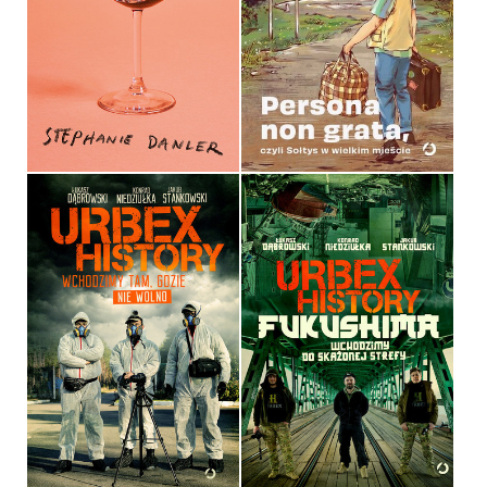
SWEETBITTER
KAMIL DĄBROWSKI ‒ SOŁTYS
STEPHANIE DANLER
LUBELSZCZYZNY
OPRAWA MIĘKKA ZE SKRZYDEŁKAMI
OPRAWA MIĘKKA
39,90 ZŁ
49,99 ZŁ
URBEX HISTORY.
URBEX HISTORY
FUKUSHIMA
ŁUKASZ DĄBROWSKI,
ŁUKASZ DĄBROWSKI,
KONRAD NIEDZIUŁKA, JAKUB
KONRAD NIEDZIUŁKA, JAKUB
STANKOWSKI
STANKOWSKI
OPRAWA MIĘKKA ZE SKRZYDEŁKAMI
OPRAWA MIĘKKA ZE SKRZYDEŁKAMI
44,90 ZŁ
44,90 ZŁ