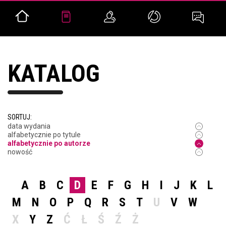
KATALOG
SORTUJ:
data wydania
alfabetycznie po tytule
alfabetycznie po autorze
nowość
A
B
C
D
E
F
G
H
I
J
K
L
M
N
O
P
Q
R
S
T
U
V
W
X
Y
Z
Ć
Ł
Ś
Ź
Ż