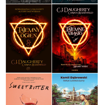
TAJEMNY OGIEŃ
TAJEMNE MIASTO
C.J. DAUGHERTY, CARINA
ROZENFELD
C.J. DAUGHERTY, CARINA
ROZENFELD
OPRAWA MIĘKKA
39,90 ZŁ
39,90 ZŁ
PERSONA NON GRATA,
CZYLI SOŁTYS W WIELKIM
MIEŚCIE