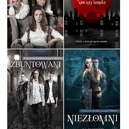
ZAGROŻENI
WYBRANI
C.J. DAUGHERTY
C.J. DAUGHERTY
OPRAWA MIĘKKA
OPRAWA TWARDA
39,90 ZŁ
34,90 ZŁ
ZBUNTOWANI
NIEZŁOMNI
C.J. DAUGHERTY
C.J. DAUGHERTY
OPRAWA MIĘKKA
OPRAWA MIĘKKA
39,90 ZŁ
39,90 ZŁ