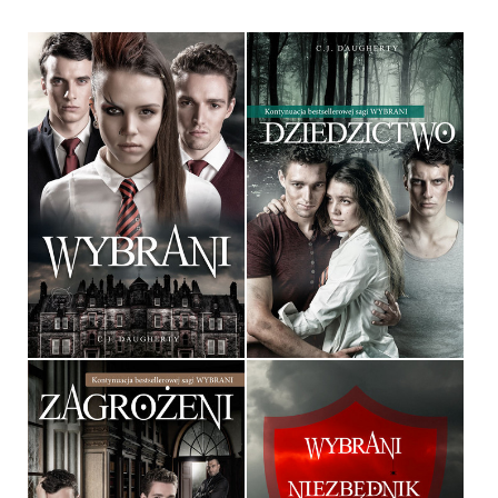
WYBRANI
DZIEDZICTWO
C.J. DAUGHERTY
C.J. DAUGHERTY
OPRAWA MIĘKKA
OPRAWA MIĘKKA
34,90 ZŁ
34,90 ZŁ