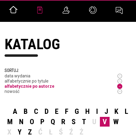
KATALOG
SORTUJ:
data wydania
alfabetycznie po tytule
alfabetycznie po autorze
nowość
A
B
C
D
E
F
G
H
I
J
K
L
M
N
O
P
Q
R
S
T
U
V
W
X
Y
Z
Ć
Ł
Ś
Ź
Ż