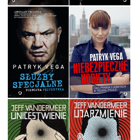
SŁUŻBY SPECJALNE
NIEBEZPIECZNE KOBIETY
PATRYK VEGA
PATRYK VEGA
OPRAWA MIĘKKA
36,90 ZŁ
39,90 ZŁ