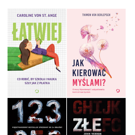
JAK KIEROWAĆ
ŁATWIEJ. CO ROBIĆ, BY
MYŚLAMI?
SZKOŁA I NAUKA SZŁY
JAK Z PŁATKA
THIMON VON BERLEPSCH,
CAROLINE VON ST. ANGE
LISA BITZER
OPRAWA MIĘKKA
OPRAWA MIĘKKA
49,99 ZŁ
44,99 ZŁ