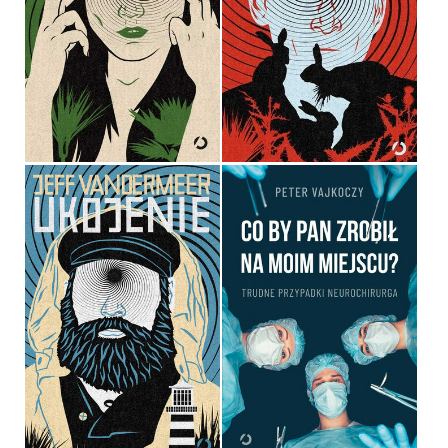
UNICESTWIENIE
UJARZMIENIE
JEFF VANDERMEER
JEFF VANDERMEER
OPRAWA MIĘKKA
OPRAWA MIĘKKA
36,90 ZŁ
36,90 ZŁ
CO BY PAN ZROBIŁ NA
MOIM MIEJSCU? TRUDNE
PRZYPADKI
UKOJENIE
NEUROCHIRURGA
JEFF VANDERMEER
PETER VAJKOCZY
OPRAWA MIĘKKA
OPRAWA MIĘKKA
36,90 ZŁ
49,99 ZŁ