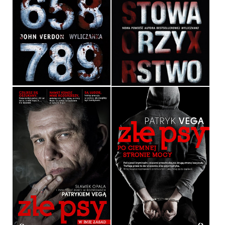
WYLICZANKA
ZŁE TOWARZYSTWO
JOHN VERDON
JOHN VERDON
OPRAWA MIĘKKA
OPRAWA MIĘKKA
39,90 ZŁ
39,90 ZŁ
ZŁE PSY. PO CIEMNEJ
ZŁE PSY. W IMIĘ ZASAD
STRONIE MOCY
PATRYK VEGA
PATRYK VEGA
OPRAWA MIĘKKA
OPRAWA MIĘKKA
36,90 ZŁ
36,90 ZŁ